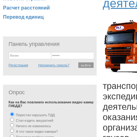
деяте
Расчет расстояний
Перевод единиц
Панель управления
Регистрация
Напомнить пароль?
транспо
Опрос
экспеди
Как на Вас повлияло использование видео камер
деятел
ГИБДД?
оказ
Перестал нарушать ПДД
Стал ездить аккуратней
органи
Ничего не изменилось
А что такое видео камера?