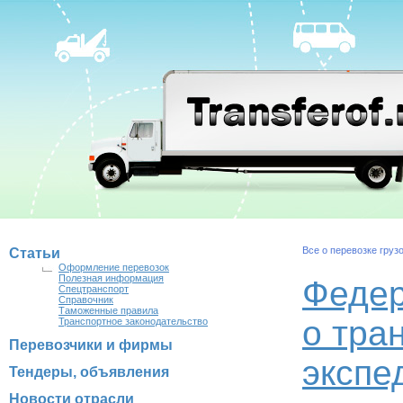
Все о перевозке груз
Статьи
Оформление перевозок
Полезная информация
Федер
Спецтранспорт
Справочник
Таможенные правила
о тра
Транспортное законодательство
Перевозчики и фирмы
экспе
Тендеры, объявления
Новости отрасли