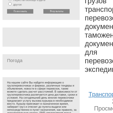
грузо
Перестал вообще ездить
другое
трансп
перевоз
доку
таможен
докуме
для о
перевоз
Погода
экспеди
На нашем сайте Вы найдете информацию о
грузоперевозчиках и фирмах, различные тендеры и
объявления, новости в сфере перевозок, также
можете сделать расчет расстояний. В зависимости от
Транспо
грузоперевозчика различается цена доставки, сроки и
условия. На сегодняшний день многие перевозчики
предлагают услугу вызова курьера в необходимое
место. Курьер приезжает в назначенное время,
Просмо
забирает груз и отвозит до пункта выдачи или
непосредственно в пункт назначения, как правило, за
дополнительную оплату. SMS уведомления могут