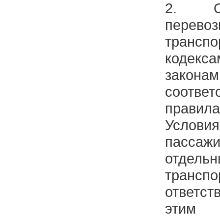
2. О
перево
транспо
коде
законам
соотв
правила
Условия
пасса
отдел
транс
ответст
этим