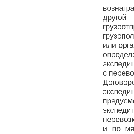
вознаг
другой 
грузо
грузопо
или орг
опреде
экспеди
с перево
Догово
экспед
предусм
экспед
перевоз
и по ма