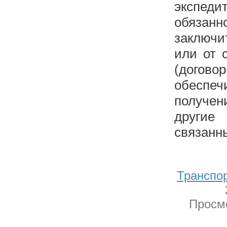
экспеди
обязан
заключи
или от 
(догово
обеспе
получе
други
связанны
Транспо
Просмо