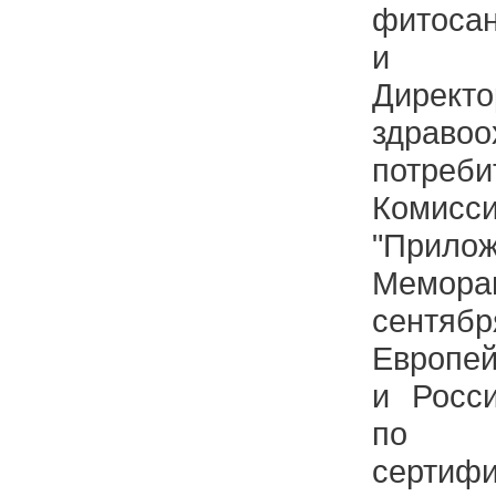
фитоса
и Г
Дире
здравоо
потреби
Комис
"Пр
Мемо
сентябр
Европе
и Росс
по в
сертифи