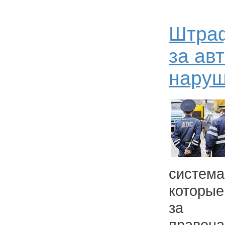
Штра
за ав
нару
система
которые
за а
право