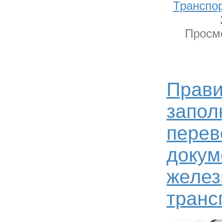
Транспо
Просмо
Прав
запол
перев
докум
желе
транс