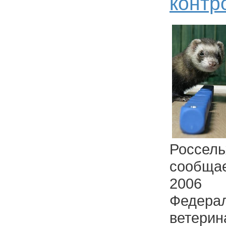
контр
Россель
сообща
2006
Федера
вете