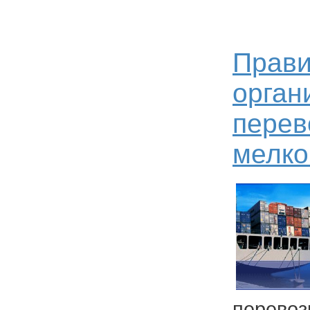
Прави
орган
перев
мелко
перево