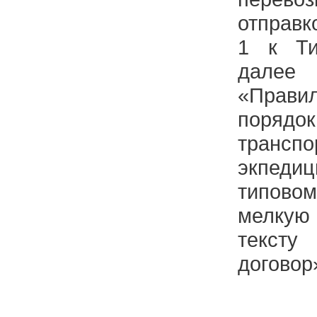
отправк
1 к Ти
дале
«Прави
поря
транспо
экпеди
типов
мелкую 
текст
договор»