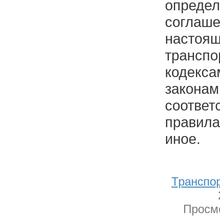
опреде
соглаше
насто
транспо
коде
законам
соотв
правила
иное.
Транспо
Просмо