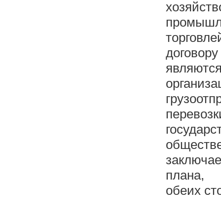
хозяйств
промы
торгов
договор
являют
организ
грузоот
пере
госуд
обществ
заключа
плана, 
обеих ст