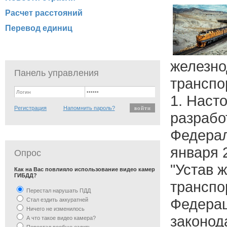
Расчет расстояний
Перевод единиц
железн
Панель управления
транспо
1.
Насто
Регистрация
Напомнить пароль?
разрабо
Федерал
января 
Опрос
"Устав 
Как на Вас повлияло использование видео камер
ГИБДД?
транспо
Перестал нарушать ПДД
Федерац
Стал ездить аккуратней
Ничего не изменилось
законод
А что такое видео камера?