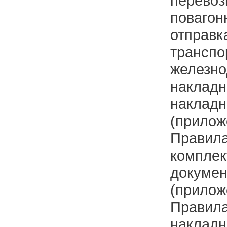
пере
поваго
отправ
транспо
железн
накла
наклад
(прило
Прав
компле
докумен
(прило
Правил
накла