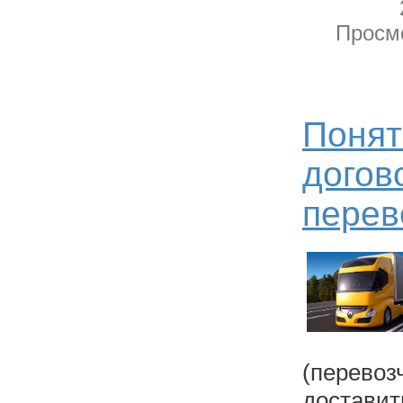
Просмо
Понят
догов
перев
(перев
достав