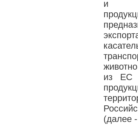
и жив
продукц
предн
экспорт
касател
транспо
животн
из ЕС 
прод
терр
Россий
(далее 