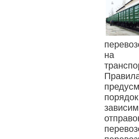
перево
на же
транс
Правила
предусм
порядо
завис
отправо
перевоз