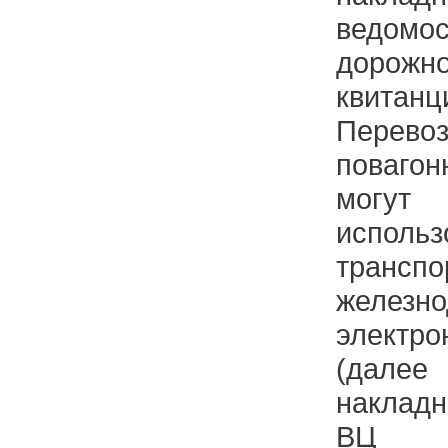
ведом
дорож
квитанц
Пере
поваго
могут
использ
транспо
железн
электр
(дале
накладн
ВЦ (