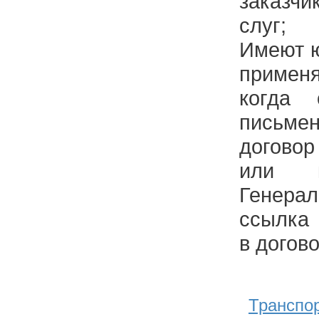
заказчи
слуг;
Имеют ю
применя
когда
письм
догово
или 
Генерал
ссылка 
в догов
Транспо