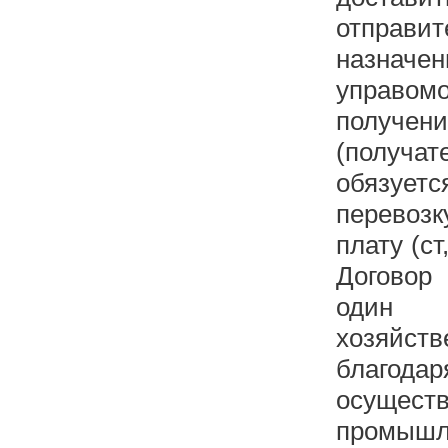
отправи
назнач
управ
получ
(получа
обязуе
перевозк
плату (ст
Договор
один 
хозяйст
благо
осущест
промышл