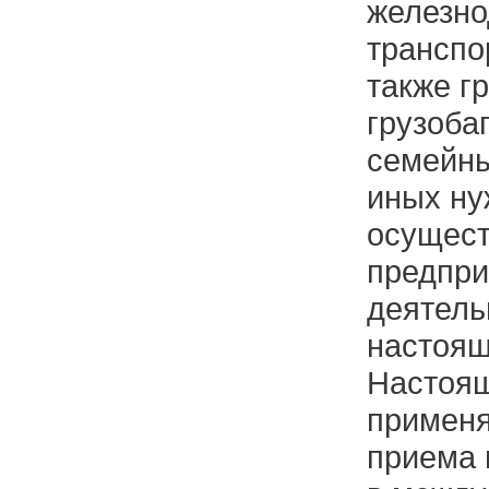
железн
транспо
также гр
грузоба
семейны
иных ну
осущес
предпри
деятель
настоя
Настоя
применя
приема 