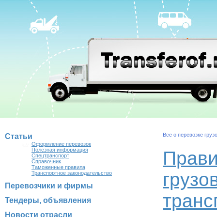
Все о перевозке груз
Статьи
Оформление перевозок
Полезная информация
Прави
Спецтранспорт
Справочник
Таможенные правила
грузо
Транспортное законодательство
Перевозчики и фирмы
транс
Тендеры, объявления
Новости отрасли