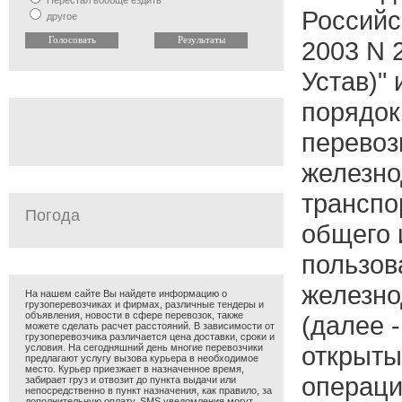
Перестал вообще ездить
Российс
другое
2003 N 2
Устав)"
порядок
перевоз
железн
транспо
Погода
общего 
пользов
железно
На нашем сайте Вы найдете информацию о
грузоперевозчиках и фирмах, различные тендеры и
объявления, новости в сфере перевозок, также
(далее -
можете сделать расчет расстояний. В зависимости от
грузоперевозчика различается цена доставки, сроки и
открыты
условия. На сегодняшний день многие перевозчики
предлагают услугу вызова курьера в необходимое
место. Курьер приезжает в назначенное время,
операци
забирает груз и отвозит до пункта выдачи или
непосредственно в пункт назначения, как правило, за
дополнительную оплату. SMS уведомления могут