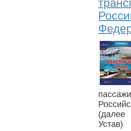
транс
Росси
Феде
пассажи
Росси
(дале
Устав