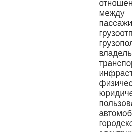
отноше
между
пассажи
грузоот
грузопо
владе
транспо
инфрас
физ
юридич
польз
авто
город