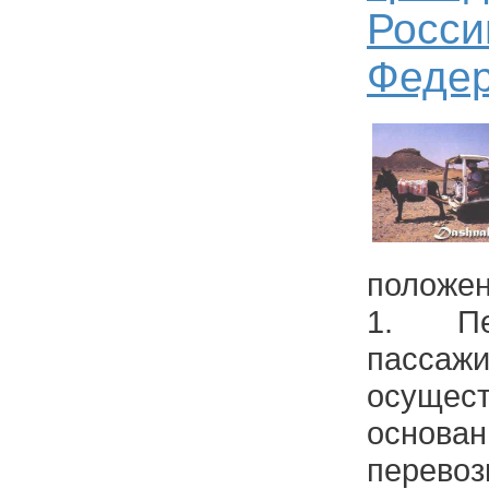
Росси
Феде
положен
1. Пе
пасса
осуще
основ
перевоз