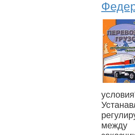
Феде
условия
Уста
регул
между