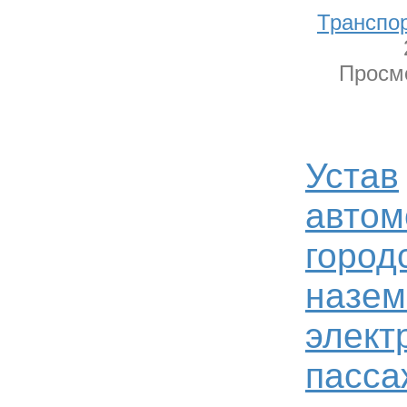
Транспо
Просмо
Устав
автом
город
назем
элект
пасса