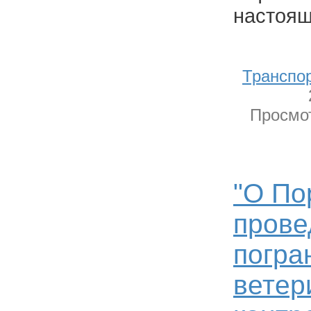
настоящ
Транспо
Просмот
"О По
прове
погра
ветер