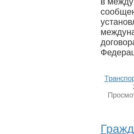
в межд
сообщен
установ
междун
договор
Федерац
Транспо
Просмот
Гражд