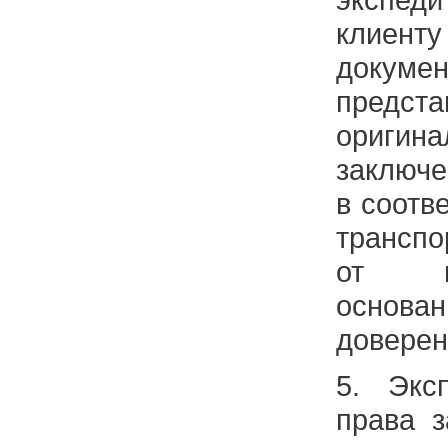
клиент
докум
предс
ориги
заключе
в соотв
трансп
от и
основа
доверен
5. Экс
права з