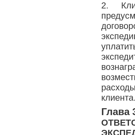
2. Кл
предус
догово
экспе
уплати
экспеди
вознаг
возмест
расхо
клиента
Глава 
ОТВЕТ
ЭКС