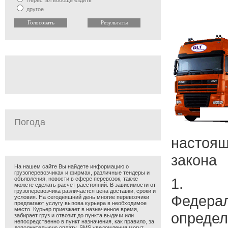
Перестал вообще ездить
другое
Погода
настоя
закона
На нашем сайте Вы найдете информацию о
грузоперевозчиках и фирмах, различные тендеры и
1. 
объявления, новости в сфере перевозок, также
можете сделать расчет расстояний. В зависимости от
грузоперевозчика различается цена доставки, сроки и
Федер
условия. На сегодняшний день многие перевозчики
предлагают услугу вызова курьера в необходимое
место. Курьер приезжает в назначенное время,
опред
забирает груз и отвозит до пункта выдачи или
непосредственно в пункт назначения, как правило, за
дополнительную оплату. SMS уведомления могут