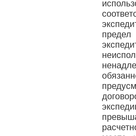
исполь
соответ
экспеди
предел
эксп
неис
ненадл
обязанн
предус
догово
экспе
прев
расче