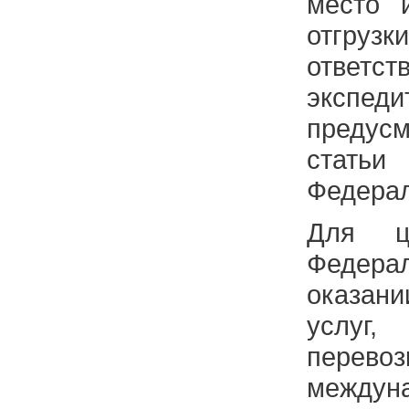
место 
отгрузк
ответст
экспеди
предусм
стать
Федерал
Для ц
Федера
оказан
услуг
перев
междун