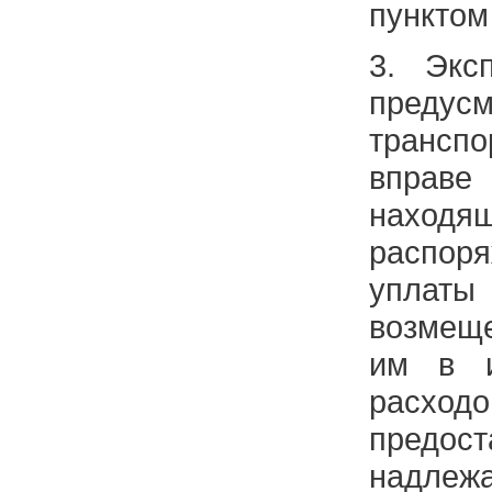
пунктом
3. Экс
предус
транспо
вправ
наход
распо
уплаты
возмещ
им в и
расх
предос
надлеж