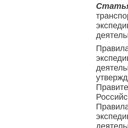
Стат
транспо
экспеди
деятель
Прави
экспеди
деятель
утвержд
Правите
Россий
Правил
экспеди
деятель