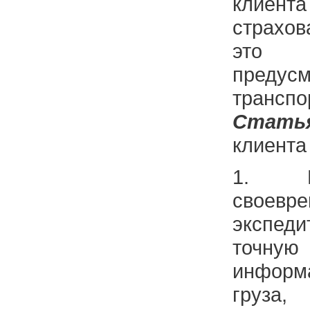
клие
страхо
это
предус
транспо
Стать
клиента
1. К
своевре
экспе
точну
информ
груза,