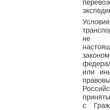
перевоз
экспеди
Усло
транспо
не пр
настоя
зако
федера
или ин
прав
Россий
приняты
с Граж