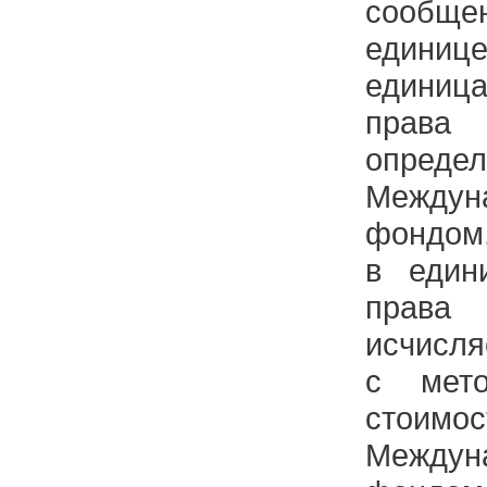
сообщен
едини
едини
права
определ
Междун
фондом
в един
права
исчисля
с мето
стоимо
Междун