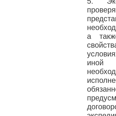
5. Эк
провер
предст
необхо
а так
свойс
условия
иной
необ
исполн
обязанн
предус
догово
экспеди