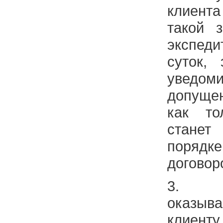
клиента
такой 
экспед
суток, 
уведо
допущен
как то
стане
порядк
договор
3. Э
оказы
клиен