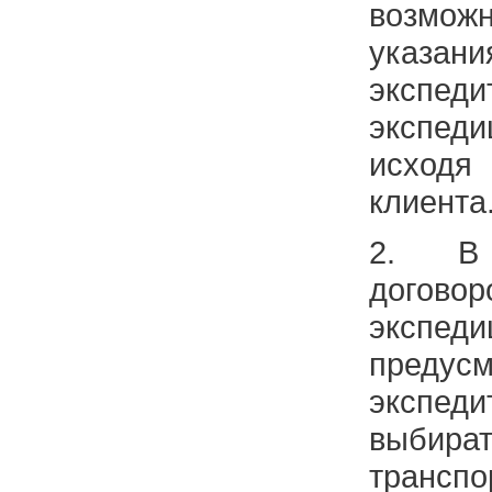
возмо
указа
экспе
экспед
исход
клиента
2. В 
догово
экс
преду
экспе
выбират
транс