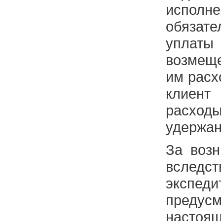
испо
обяза
уплаты
возмещ
им расх
клиент
расхо
удержан
За возн
вследст
экспед
предус
насто