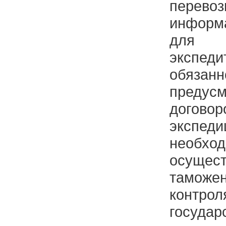
пере
информ
для 
экспеди
обязанн
предус
догово
экспеди
необ
осущес
таможен
контро
государ