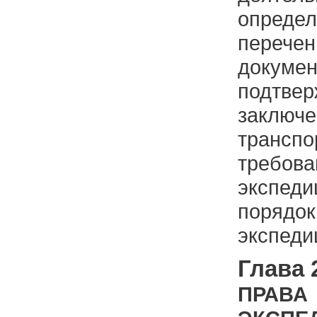
определ
перече
докуме
подтве
заклю
транспо
требов
экспеди
поря
экспеди
Глава 
ПРАВА