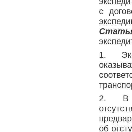
экспеди
с догов
экспеди
Стать
экспеди
1. Эк
оказы
соответ
транспо
2. В 
отсутс
предвар
об отст