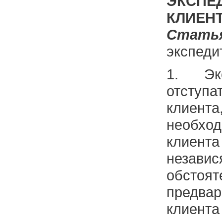
ЭКС
КЛИЕН
Стат
экспеди
1. Эк
отступ
клиента
необхо
клиент
незав
обстоя
предвар
клиен