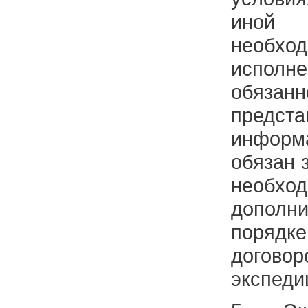
иной
необ
исполн
обязан
предст
информ
обязан 
необхо
дополн
порядке
догово
экспеди