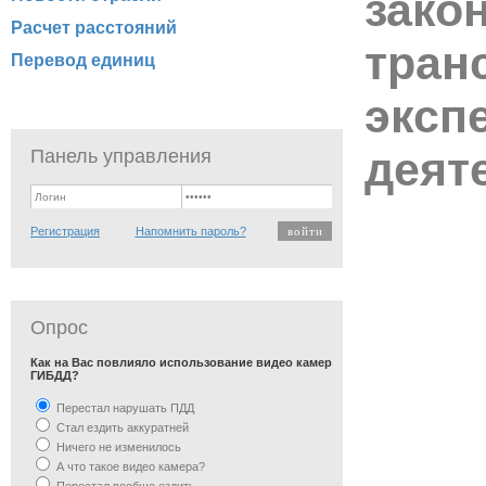
закон
Расчет расстояний
тран
Перевод единиц
эксп
деят
Панель управления
Регистрация
Напомнить пароль?
Опрос
Как на Вас повлияло использование видео камер
ГИБДД?
Перестал нарушать ПДД
Стал ездить аккуратней
Ничего не изменилось
А что такое видео камера?