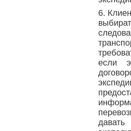
6. Клие
выби
следов
транспо
требова
если э
догово
экспеди
предост
информ
перевозк
дава