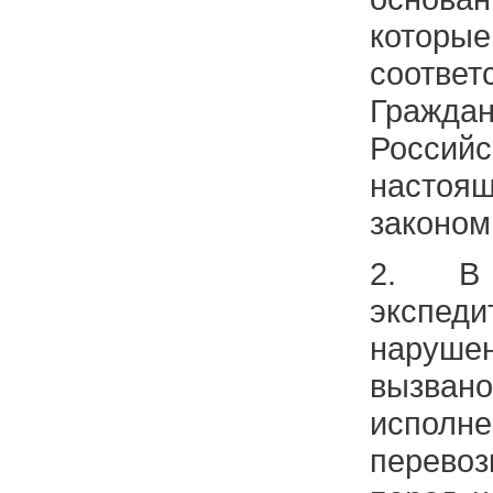
которы
соответ
Гражд
Россий
настоя
законом
2. В 
экспед
наруше
вызва
испол
перевоз