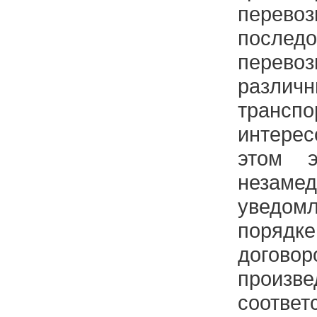
пере
последо
пере
разли
транс
интере
этом э
незамед
уведо
порядк
дог
прои
соответ