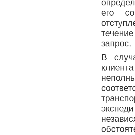
определ
его со
отступл
течение
запрос.
В случ
клиен
непо
соотве
транспо
экс
незав
обстоя