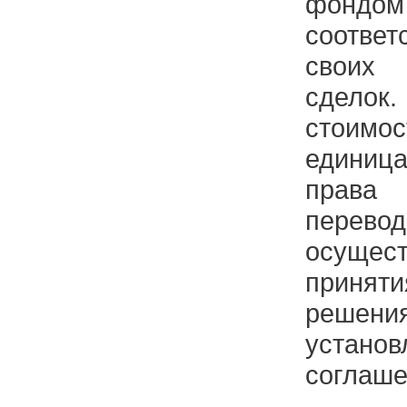
фо
соответ
своих
сделок.
стоим
единиц
права
пере
осущес
приня
решен
установ
соглаше