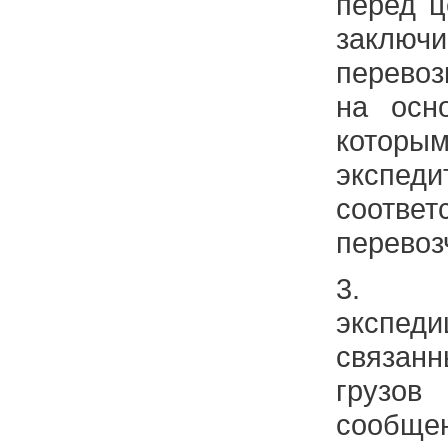
перед ц
заклю
перево
на осн
кот
экспед
соответ
перевоз
3. П
экспед
связан
грузов
соо