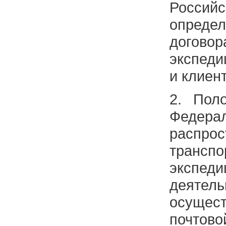
Россий
опреде
догово
экспеди
и клиен
2. Пол
Федера
распр
транспо
экспед
деятель
осущест
почтово