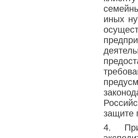
семейн
иных ну
осущес
предпри
деяте
предо
требов
предус
законод
Россий
защите 
4. Пр
экспеди