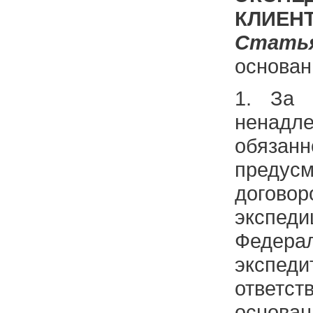
КЛИЕН
Ста
основан
1. За 
ненадл
обязанн
предус
догово
экспед
Федер
экспеди
ответ
основа