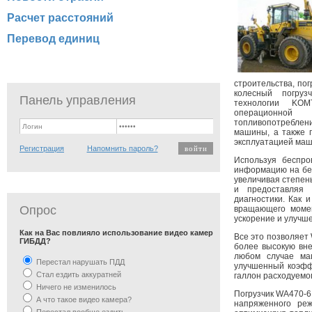
Расчет расстояний
Перевод единиц
строительства, по
колесный погруз
Панель управления
технологии KOM
операционной
топливопотреблен
машины, а также 
эксплуатацией маш
Регистрация
Напомнить пароль?
Используя беспр
информацию на без
увеличивая степен
и предоставляя 
диагностики. Как
Опрос
вращающего момен
ускорение и улучш
Как на Вас повлияло использование видео камер
Все это позволяет
ГИБДД?
более высокую вне
любом случае ма
Перестал нарушать ПДД
улучшенный коэфф
Стал ездить аккуратней
галлон расходуемог
Ничего не изменилось
Погрузчик WA470-6
А что такое видео камера?
напряженного реж