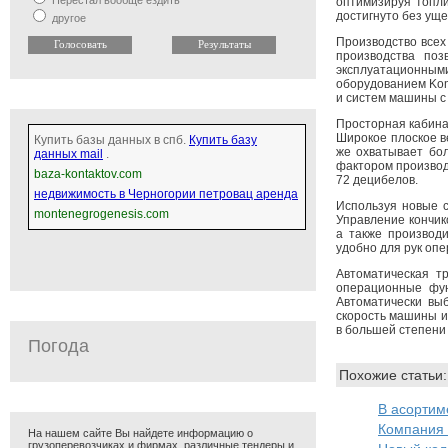
Перестал вообще ездить
оптимизируя топли
достигнуто без ущ
другое
Производство всех
производства поз
эксплуатационны
оборудованием Kom
и систем машины с
Просторная кабина
Широкое плоское в
Купить базы данных в спб.
Купить базу
же охватывает бол
данных mail
.
фактором производ
baza-kontaktov.com
72 децибелов.
недвижимость в Черногории петровац аренда
Используя новые с
montenegrogenesis.com
Управление кончик
а также производ
удобно для рук оп
Автоматическая тр
операционные фун
Автоматически вы
скорость машины и
в большей степени
Погода
Похожие статьи:
В асортим
Компания 
На нашем сайте Вы найдете информацию о
грузоперевозчиках и фирмах, различные тендеры и