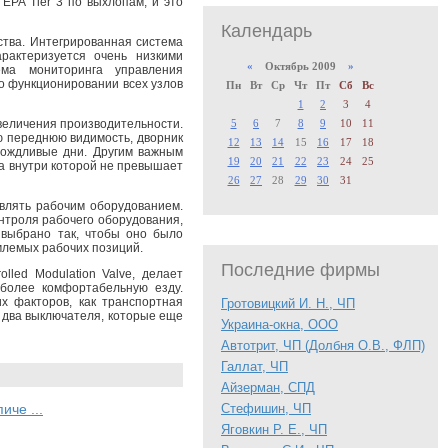
EPA Tier 3 по выхлопам, и это
Календарь
ства. Интегрированная система
рактеризуется очень низкими
«
Октябрь 2009
»
ема мониторинга управления
о функционировании всех узлов
Пн
Вт
Ср
Чт
Пт
Сб
Вс
1
2
3
4
величения производительности.
5
6
7
8
9
10
11
ю переднюю видимость, дворник
12
13
14
15
16
17
18
дождливые дни. Другим важным
19
20
21
22
23
24
25
а внутри которой не превышает
26
27
28
29
30
31
равлять рабочим оборудованием.
нтроля рабочего оборудования,
 выбрано так, чтобы оно было
млемых рабочих позиций.
Последние фирмы
lled Modulation Valve, делает
более комфортабельную езду.
х факторов, как транспортная
Гротовицкий И. Н., ЧП
т два выключателя, которые еще
Украина-окна, ООО
Автотрит, ЧП (Долбня О.В., ФЛП)
Галлат, ЧП
Айзерман, СПД
иче ...
Стефишин, ЧП
Яговкин Р. Е., ЧП