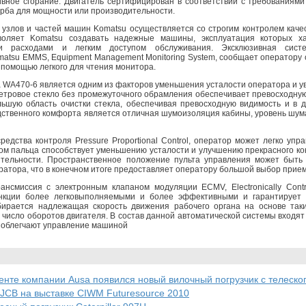
вное сгорание. Двигатель сертифицирован в соответствии с требованиями 
ерба для мощности или производительности.
 узлов и частей машин Komatsu осуществляется со строгим контролем каче
воляет Komatsu создавать надежные машины, эксплуатация которых ха
ми расходами и легким доступом обслуживания. Эксклюзивная сист
atsu EMMS, Equipment Management Monitoring System, сообщает оператору 
 помощью легкого для чтения монитора.
 WA470-6 является одним из факторов уменьшения усталости оператора и у
етровое стекло без промежуточного обрамления обеспечивает превосходну
ьшую область очистки стекла, обеспечивая превосходную видимость и в 
ственного комфорта является отличная шумоизоляция кабины, уровень шум
редства контроля Pressure Proportional Control, оператор может легко уп
ом пальца способствует уменьшению усталости и улучшению прекрасного ко
ительности. Пространственное положение пульта управления может быть
ератора, что в конечном итоге предоставляет оператору большой выбор прие
ансмиссия с электронным клапаном модуляции ECMV, Electronically Contro
кции более легковыполняемыми и более эффективными и гарантирует 
бирается надлежащая скорость движения рабочего органа на основе таки
 число оборотов двигателя. В состав данной автоматической системы входя
 облегчают управление машиной
енте компании Ausa появился новый вилочный погрузчик с телескоп
JCB на выставке CIWM Futuresource 2010