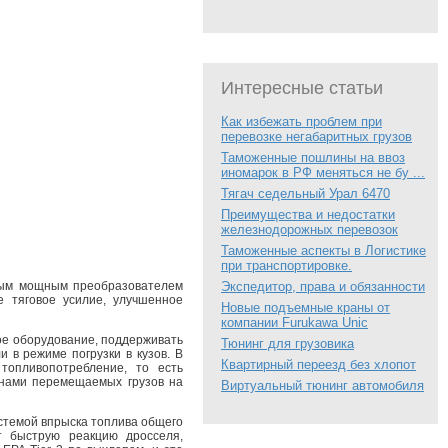
Интересные статьи
Как избежать проблем при
перевозке негабаритных грузов
Таможенные пошлины на ввоз
иномарок в РФ меняться не бу ...
Тягач седельный Урал 6470
Преимущества и недостатки
железнодорожных перевозок
Таможенные аспекты в Логистике
при транспортировке.
нным мощным преобразователем
Экспедитор, права и обязанности
е тяговое усилие, улучшенное
Новые подъемные краны от
компании Furukawa Unic
ое оборудование, поддерживать
Тюнинг для грузовика
 в режиме погрузки в кузов. В
Квартирный переезд без хлопот
топливопотребление, то есть
ннами перемещаемых грузов на
Виртуальный тюнинг автомобиля
стемой впрыска топлива общего
т быструю реакцию дросселя,