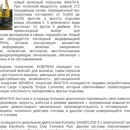
новый колесный погрузчик WA470-6.
При полезной мощности, равной 272
лошадиным силам, операционный вес
погрузчика составляет от 51850 до
52150 фунтов, а высота подъема
ковша объемом 5, 5 кубического ярда
достигает 10 футов 5 дюймов. Это
превосходный выбор для
грузки материалов и сферы переработки. Новый
чик оборудуется последней модификацией
TRAX, которая контролирует множество
 информации, включая ежедневное
ие, количество моточасов, местоположение
предупреждающую сигнализацию, связанную с
ины и ее обслуживанием.
оводную технологию, KOMTRAX передает эту
опасный вебсайт для анализа, таким образом
ь доступности машины, уменьшая риск ее угона
дистрибьютору возможность дистанционной
 и погрузчик WA480-6, погрузчик WA470-6 оснащается недавно разработа
та Large Capacity Torque Converter, который обеспечивает превосходно
енную способность преодолевать крутые подъемы.
 WA470-6 быстрее и в гораздо больших диапазонах перемещать свое навесн
дорожную скорость, работая в режиме движения с загруженным ковшом или
шина демонстрирует увеличенную производительность и оптимальное 
ициент полезного действия топлива, в данном случае измеряющийся то
о топлива.
 оснащается дизельным двигателем Komatsu SAA6D125E-5 с электронной си
има Electronic Heavy Duty Common Rail. Данная система обеспечивае