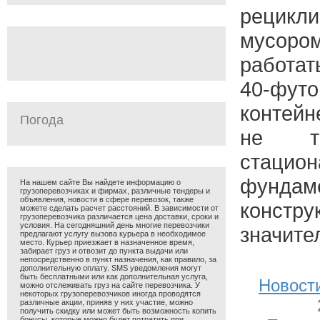
рецикл
мусоро
работат
40-фут
контейн
Погода
не тр
стацио
фунд
На нашем сайте Вы найдете информацию о
грузоперевозчиках и фирмах, различные тендеры и
объявления, новости в сфере перевозок, также
констру
можете сделать расчет расстояний. В зависимости от
грузоперевозчика различается цена доставки, сроки и
условия. На сегодняшний день многие перевозчики
значите
предлагают услугу вызова курьера в необходимое
место. Курьер приезжает в назначенное время,
забирает груз и отвозит до пункта выдачи или
непосредственно в пункт назначения, как правило, за
дополнительную оплату. SMS уведомления могут
быть бесплатными или как дополнительная услуга,
Новост
можно отслеживать груз на сайте перевозчика. У
некоторых грузоперевозчиков иногда проводятся
различные акции, приняв у них участие, можно
получить скидку или может быть возможность копить
бонусы, которые можно будет потратить при