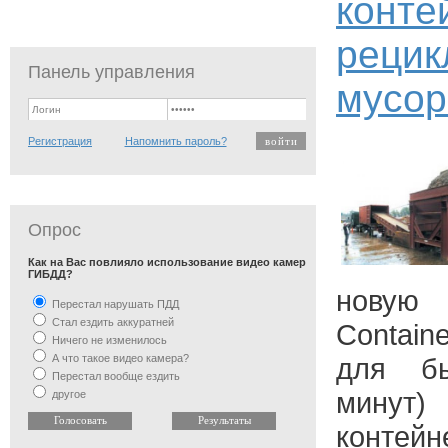
конте
реци
Панель управления
мусо
Регистрация
Напомнить пароль?
Опрос
Как на Вас повлияло использование видео камер
ГИБДД?
новую
Перестал нарушать ПДД
Стал ездить аккуратней
Contain
Ничего не изменилось
А что такое видео камера?
для бы
Перестал вообще ездить
минут)
другое
контейн