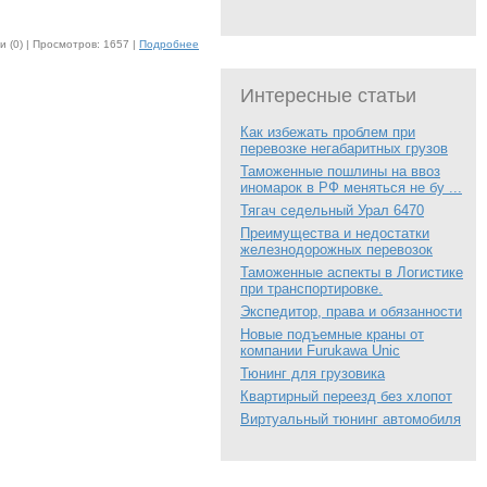
 (0) |
Просмотров: 1657 |
Подробнее
Интересные статьи
Как избежать проблем при
перевозке негабаритных грузов
Таможенные пошлины на ввоз
иномарок в РФ меняться не бу ...
Тягач седельный Урал 6470
Преимущества и недостатки
железнодорожных перевозок
Таможенные аспекты в Логистике
при транспортировке.
Экспедитор, права и обязанности
Новые подъемные краны от
компании Furukawa Unic
Тюнинг для грузовика
Квартирный переезд без хлопот
Виртуальный тюнинг автомобиля