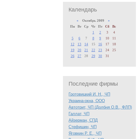
Календарь
«
Октябрь 2009
»
Пн
Вт
Ср
Чт
Пт
Сб
Вс
1
2
3
4
5
6
7
8
9
10
11
12
13
14
15
16
17
18
19
20
21
22
23
24
25
26
27
28
29
30
31
Последние фирмы
Гротовицкий И. Н., ЧП
Украина-окна, ООО
Автотрит, ЧП (Долбня О.В., ФЛП)
Галлат, ЧП
Айзерман, СПД
Стефишин, ЧП
Яговкин Р. Е., ЧП