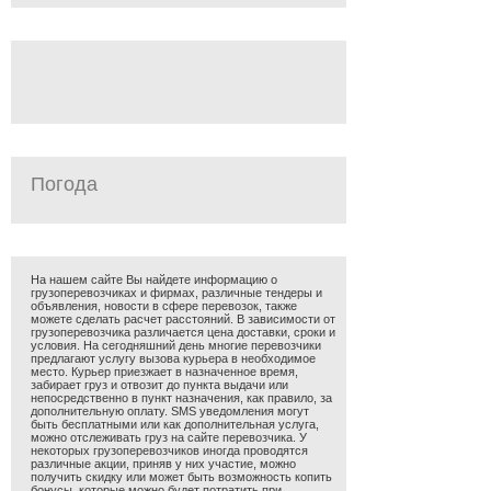
Погода
На нашем сайте Вы найдете информацию о
грузоперевозчиках и фирмах, различные тендеры и
объявления, новости в сфере перевозок, также
можете сделать расчет расстояний. В зависимости от
грузоперевозчика различается цена доставки, сроки и
условия. На сегодняшний день многие перевозчики
предлагают услугу вызова курьера в необходимое
место. Курьер приезжает в назначенное время,
забирает груз и отвозит до пункта выдачи или
непосредственно в пункт назначения, как правило, за
дополнительную оплату. SMS уведомления могут
быть бесплатными или как дополнительная услуга,
можно отслеживать груз на сайте перевозчика. У
некоторых грузоперевозчиков иногда проводятся
различные акции, приняв у них участие, можно
получить скидку или может быть возможность копить
бонусы, которые можно будет потратить при