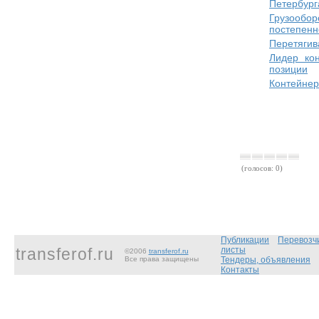
Петербург
Грузообо
постепенно
Перетягив
Лидер ко
позиции
Контейнер
(голосов: 0)
Публикации
Перевозч
transferof.ru
листы
©2006
transferof.ru
Все права защищены
Тендеры, объявления
Контакты