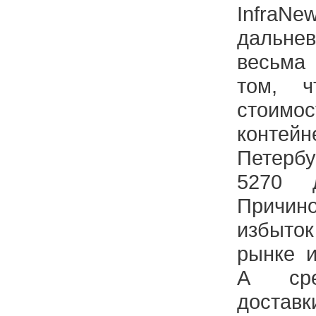
InfraN
дальне
весьма
том, 
стоим
контей
Петербу
5270 
Причи
избыток
рынке и
А сре
доста