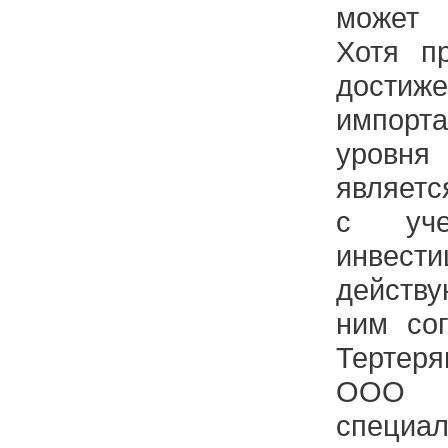
может 
Хотя пр
достиж
импор
уровн
являетс
с уче
инве
действ
ним со
Тертер
ООО 
специа