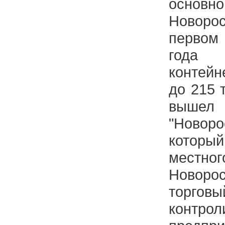
основно
Новор
первом
года
контейн
до 215 
вышел
"Новоро
который
мест
Новоро
торг
контрол