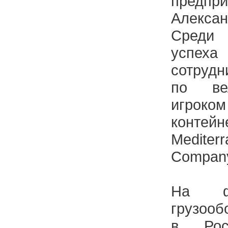
предпр
Алексан
Среди 
успе
сотрудн
по ве
игр
контей
Medite
Compan
На фо
грузооб
в Рос