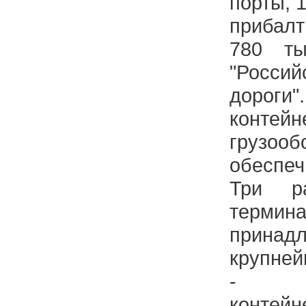
порты, 
прибалт
780 ты
"Росс
дороги"
контейн
грузо
обеспе
Три р
термина
прина
крупней
- На
контей