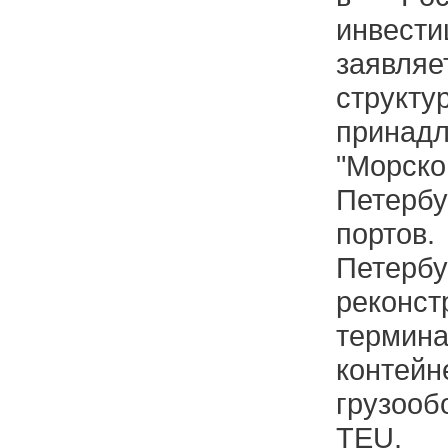
инвести
заявляе
струк
прин
"Морс
Петерб
порт
Петерб
реконст
тер
конт
грузоо
TEU, 