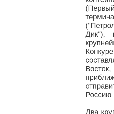
(Перв
термин
("Петр
Дик"),
крупн
Конкур
соста
Вост
приближ
отправи
Россию 
Два кру