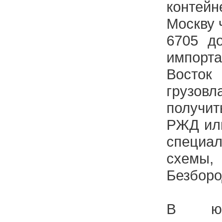
контей
Москву 
6705 д
импорт
Восто
грузовл
получи
РЖД ил
специа
схемы,
Безборо
В юж