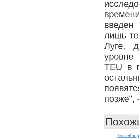
исслед
време
введен
лишь те
Луге, 
уровне 
TEU в г
остал
появя
позже", 
Похожи
Контейн