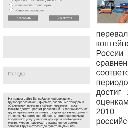
транспортное законодательство
новинки спецтранспорта
общая информация
перев
контей
России 
сра
соотве
Погода
периодо
достиг
На нашем сайте Вы найдете информацию о
оценкам
грузоперевозчиках и фирмах, различные тендеры и
объявления, новости в сфере перевозок, также
2010
можете сделать расчет расстояний. В зависимости от
грузоперевозчика различается цена доставки, сроки и
условия. На сегодняшний день многие перевозчики
российс
предлагают услугу вызова курьера в необходимое
место. Курьер приезжает в назначенное время,
забирает груз и отвозит до пункта выдачи или