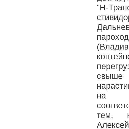
"Н-Тра
стивид
Дальнев
пароход
(Владив
контей
перегр
свыше
нарасти
на 
соотве
тем, к
Алексей