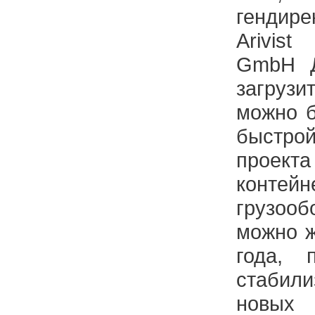
генди
Arivist
GmbH Д
загруз
можно б
быстр
проекта
контейн
грузоо
можно ж
года, 
стабил
новых 