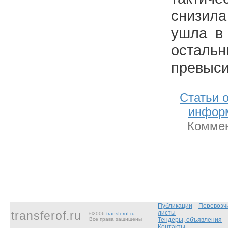
снизил
ушла в 
осталь
превыси
Статьи 
инфор
Коммен
Публикации
Перевозч
transferof.ru
листы
©2006
transferof.ru
Все права защищены
Тендеры, объявления
Контакты