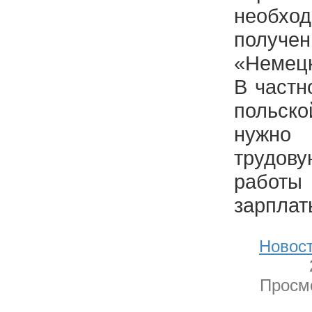
необ
получен
«Немецк
В частн
польск
нужно
трудову
рабо
зарплат
Новост
Просмо