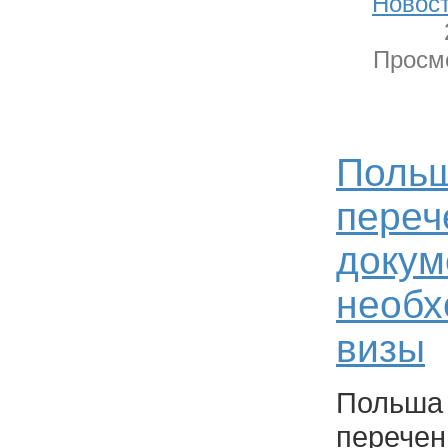
Новост
Просмо
Польш
переч
докум
необх
визы
Поль
переч