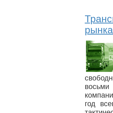
Транс
рынка
свободн
восьм
компан
год все
тактиче