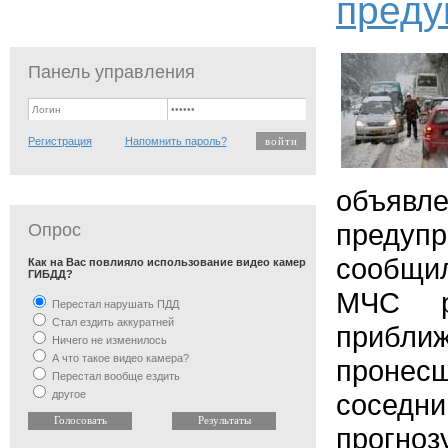
преду
Панель управления
Регистрация
Напомнить пароль?
объяв
преду
Опрос
сообщи
Как на Вас повлияло использование видео камер
ГИБДД?
МЧС р
Перестал нарушать ПДД
Стал ездить аккуратней
прибл
Ничего не изменилось
А что такое видео камера?
прон
Перестал вообще ездить
другое
соседн
прогн