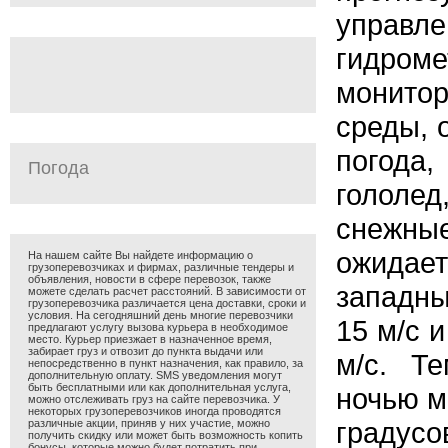
упр
гидро
монито
среды, 
погода
Погода
голол
снежны
ожидае
На нашем сайте Вы найдете информацию о
грузоперевозчиках и фирмах, различные тендеры и
объявления, новости в сфере перевозок, также
западны
можете сделать расчет расстояний. В зависимости от
грузоперевозчика различается цена доставки, сроки и
условия. На сегодняшний день многие перевозчики
15 м/с 
предлагают услугу вызова курьера в необходимое
место. Курьер приезжает в назначенное время,
забирает груз и отвозит до пункта выдачи или
м/с. Те
непосредственно в пункт назначения, как правило, за
дополнительную оплату. SMS уведомления могут
быть бесплатными или как дополнительная услуга,
ночью м
можно отслеживать груз на сайте перевозчика. У
некоторых грузоперевозчиков иногда проводятся
градус
различные акции, приняв у них участие, можно
получить скидку или может быть возможность копить
бонусы, которые можно будет потратить при