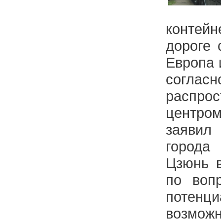
контей
дороге 
Европа 
согласн
распро
центро
заявил
города
Цзюнь в
по воп
потенц
возмо