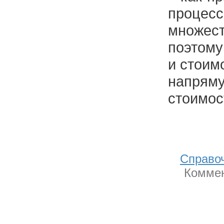
проце
множе
поэтому
и стоим
напря
стоимос
Справо
Коммен