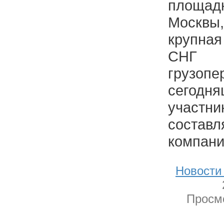
площа
Москвы
крупная
СНГ 
грузо
сегодн
участ
соста
компани
Новости
Просмо