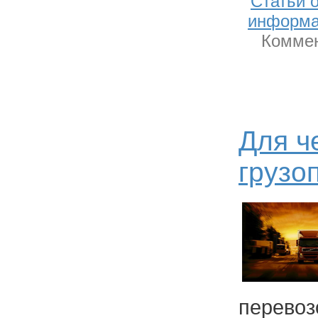
Статьи 
информ
Коммен
Для ч
грузо
перевоз