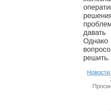
операт
решени
пробл
дават
Однак
вопрос
решить.
Новости
Просмо