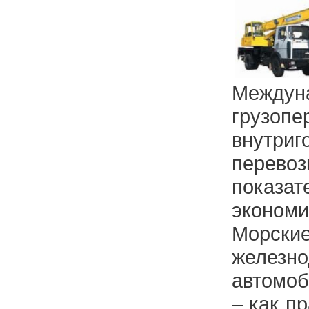
Междун
груз
внутриг
перев
показа
эконом
Морские
железно
автомо
– как п