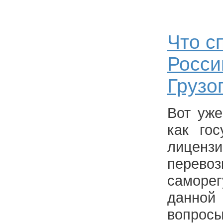
Что с
Росси
Грузо
Вот уже
как гос
лицен
перев
саморе
данно
вопр