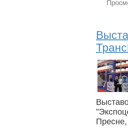
Просмо
Выста
Транс
Выстав
"Экспо
Пресне