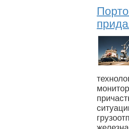
Порто
прида
технол
монит
прича
ситуа
грузо
железна