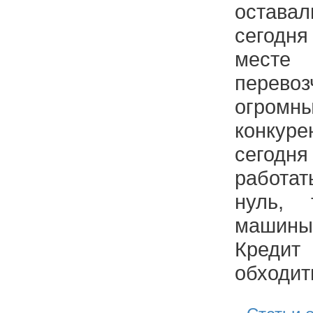
оставал
сегодн
месте
перево
огро
конкур
сегодня
работа
нуль, 
машины
Креди
обходит