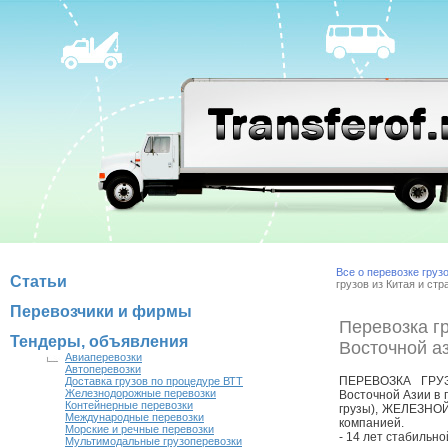
Все о перевозке груз
Статьи
грузов из Китая и ст
Перевозчики и фирмы
Перевозка гр
Тендеры, объявления
Восточной аз
Авиаперевозки
Автоперевозки
ПЕРЕВОЗКА ГРУ
Доставка грузов по процедуре ВТТ
Железнодорожные перевозки
Восточной Азии в 
Контейнерные перевозки
грузы), ЖЕЛЕЗНО
Международные перевозки
компанией.
Морские и речные перевозки
- 14 лет стабильно
Мультимодальные грузоперевозки