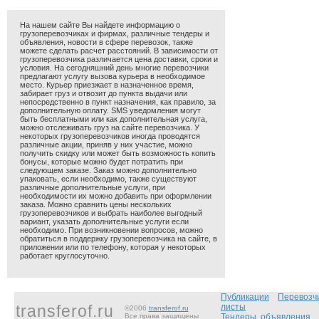
На нашем сайте Вы найдете информацию о
грузоперевозчиках и фирмах, различные тендеры и
объявления, новости в сфере перевозок, также
можете сделать расчет расстояний. В зависимости от
грузоперевозчика различается цена доставки, сроки и
условия. На сегодняшний день многие перевозчики
предлагают услугу вызова курьера в необходимое
место. Курьер приезжает в назначенное время,
забирает груз и отвозит до пункта выдачи или
непосредственно в пункт назначения, как правило, за
дополнительную оплату. SMS уведомления могут
быть бесплатными или как дополнительная услуга,
можно отслеживать груз на сайте перевозчика. У
некоторых грузоперевозчиков иногда проводятся
различные акции, приняв у них участие, можно
получить скидку или может быть возможность копить
бонусы, которые можно будет потратить при
следующем заказе. Заказ можно дополнительно
упаковать, если необходимо, также существуют
различные дополнительные услуги, при
необходимости их можно добавить при оформлении
заказа. Можно сравнить цены нескольких
грузоперевозчиков и выбрать наиболее выгодный
вариант, указать дополнительные услуги если
необходимо. При возникновении вопросов, можно
обратиться в поддержку грузоперевозчика на сайте, в
приложении или по телефону, которая у некоторых
работает круглосуточно.
Публикации
Перевозч
transferof.ru
листы
©2006
transferof.ru
Все права защищены
Тендеры, объявления