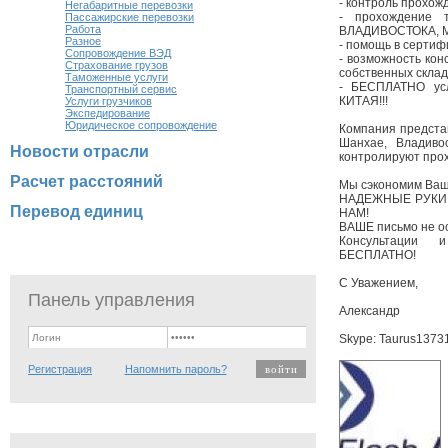
- контроль прохожд
Негабаритные перевозки
- прохождение 
Пассажирские перевозки
Работа
ВЛАДИВОСТОКА, 
Разное
- помощь в сертиф
Сопровождение ВЭД
- возможность кон
Страхование грузов
собственных склад
Таможенные услуги
- БЕСПЛАТНО усл
Транспортный сервис
КИТАЯ!!!
Услуги грузчиков
Экспедирование
Юридическое сопровождение
Компания предста
Шанхае, Владиво
Новости отрасли
контролируют прох
Расчет расстояний
Мы сэкономим Ваше
НАДЕЖНЫЕ РУКИ
Перевод единиц
НАМ!
ВАШЕ письмо не ос
Консультации 
БЕСПЛАТНО!
С Уважением,
Панель управления
Александр
Skype: Taurus1373
Регистрация
Напомнить пароль?