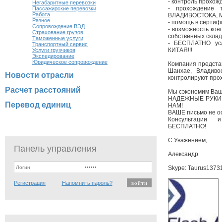
- контроль прохожд
Негабаритные перевозки
- прохождение 
Пассажирские перевозки
Работа
ВЛАДИВОСТОКА, 
Разное
- помощь в сертиф
Сопровождение ВЭД
- возможность кон
Страхование грузов
собственных склад
Таможенные услуги
- БЕСПЛАТНО усл
Транспортный сервис
КИТАЯ!!!
Услуги грузчиков
Экспедирование
Юридическое сопровождение
Компания предста
Шанхае, Владиво
Новости отрасли
контролируют прох
Расчет расстояний
Мы сэкономим Ваше
НАДЕЖНЫЕ РУКИ
Перевод единиц
НАМ!
ВАШЕ письмо не ос
Консультации 
БЕСПЛАТНО!
С Уважением,
Панель управления
Александр
Skype: Taurus1373
Регистрация
Напомнить пароль?