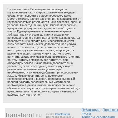
На нашем сайте Вы найдете информацию о
грузоперевозчиках и фирмах, различные тендеры и
объявления, новости в сфере перевозок, также
можете сделать расчет расстояний. В зависимости от
грузоперевозчика различается цена доставки, сроки и
условия. На сегодняшний день многие перевозчики
предлагают услугу вызова курьера в необходимое
место. Курьер приезжает в назначенное время,
забирает груз и отвозит до пункта выдачи или
непосредственно в пункт назначения, как правило, за
дополнительную оплату. SMS уведомления могут
быть бесплатными или как дополнительная услуга,
можно отслеживать груз на сайте перевозчика. У
некоторых грузоперевозчиков иногда проводятся
различные акции, приняв у них участие, можно
получить скидку или может быть возможность копить
бонусы, которые можно будет потратить при
следующем заказе. Заказ можно дополнительно
упаковать, если необходимо, также существуют
различные дополнительные услуги, при
необходимости их можно добавить при оформлении
заказа. Можно сравнить цены нескольких
грузоперевозчиков и выбрать наиболее выгодный
вариант, указать дополнительные услуги если
необходимо. При возникновении вопросов, можно
обратиться в поддержку грузоперевозчика на сайте, в
приложении или по телефону, которая у некоторых
работает круглосуточно.
Публикации
Перевозч
transferof.ru
листы
©2006
transferof.ru
Все права защищены
Тендеры, объявления