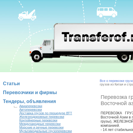
Все о перевозке груз
Статьи
грузов из Китая и ст
Перевозчики и фирмы
Перевозка гр
Тендеры, объявления
Восточной аз
Авиаперевозки
Автоперевозки
ПЕРЕВОЗКА ГРУ
Доставка грузов по процедуре ВТТ
Железнодорожные перевозки
Восточной Азии в 
Контейнерные перевозки
грузы), ЖЕЛЕЗНО
Международные перевозки
компанией.
Морские и речные перевозки
- 14 лет стабильно
Мультимодальные грузоперевозки