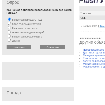
Опрос
Как на Вас повлияло использование видео камер
ГИБДД?
Телефон:
URL:
Перестал нарушать ПДД
Стал ездить аккуратней
2 ноября 2011 |
Там
Ничего не изменилось
А что такое видео камера?
Перестал вообще ездить
другое
Другие объя
Перевозка грузов 
Доставка грузов из
Международные м
Таможенное оформ
Услуги по перево
Международные гр
Ж/д перевозки с Д
Погода