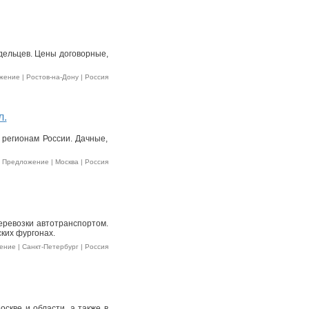
дельцев. Цены договорные,
ение | Ростов-на-Дону | Россия
л.
 регионам России. Дачные,
 Предложение | Москва | Россия
еревозки автотранспортом.
ких фургонах.
ние | Санкт-Петербург | Россия
скве и области, а также в