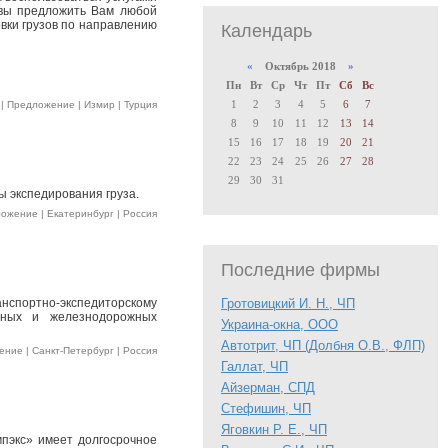
овы предложить Вам любой
вки грузов по направлению
Календарь
«
Октябрь 2018
»
Пн
Вт
Ср
Чт
Пт
Сб
Вс
1
2
3
4
5
6
7
| Предложение | Измир | Турция
8
9
10
11
12
13
14
15
16
17
18
19
20
21
22
23
24
25
26
27
28
29
30
31
ы экспедирования груза.
ожение | Екатеринбург | Россия
Последние фирмы
портно-экспедиторскому
Гротовицкий И. Н., ЧП
ерных и железнодорожных
Украина-окна, ООО
Автотрит, ЧП (Долбня О.В., ФЛП)
ние | Санкт-Петербург | Россия
Галлат, ЧП
Айзерман, СПД
Стефишин, ЧП
Яговкин Р. Е., ЧП
мпэкс» имеет долгосрочное