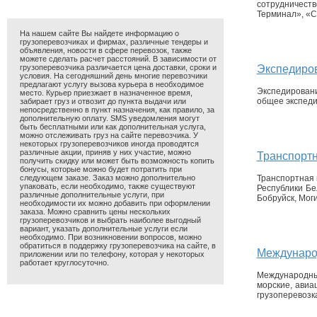
сотрудничест
Терминал», «С
На нашем сайте Вы найдете информацию о
грузоперевозчиках и фирмах, различные тендеры и
объявления, новости в сфере перевозок, также
можете сделать расчет расстояний. В зависимости от
грузоперевозчика различается цена доставки, сроки и
Экспедиров
условия. На сегодняшний день многие перевозчики
предлагают услугу вызова курьера в необходимое
Экспедировани
место. Курьер приезжает в назначенное время,
общее экспеди
забирает груз и отвозит до пункта выдачи или
непосредственно в пункт назначения, как правило, за
дополнительную оплату. SMS уведомления могут
быть бесплатными или как дополнительная услуга,
можно отслеживать груз на сайте перевозчика. У
некоторых грузоперевозчиков иногда проводятся
различные акции, приняв у них участие, можно
Транспортн
получить скидку или может быть возможность копить
бонусы, которые можно будет потратить при
следующем заказе. Заказ можно дополнительно
Транспортная 
упаковать, если необходимо, также существуют
Республики Бел
различные дополнительные услуги, при
Бобруйск, Могил
необходимости их можно добавить при оформлении
заказа. Можно сравнить цены нескольких
грузоперевозчиков и выбрать наиболее выгодный
вариант, указать дополнительные услуги если
необходимо. При возникновении вопросов, можно
обратиться в поддержку грузоперевозчика на сайте, в
Международ
приложении или по телефону, которая у некоторых
работает круглосуточно.
Международны
морские, авиа
грузоперевозка