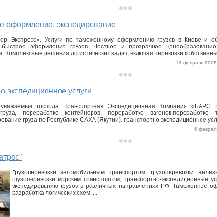
е оформление, экспедирование
ор Экспресс». Услуги по таможенному оформлению грузов в Киеве и об
 быстрое оформление грузов. Честное и прозрачное ценообразование
. Комплексные решения логистических задач, включая перевозки собственным
12 февраля 2008 
о экспедиционное услуги
е уважаемые господа. Транспортная Экспедиционная Компания «БАРС
груза, переработке контейнеров, переработке вагонов,переработке т
ование груза по Республике САХА (Якутии). транспортно экспедиционное услуг
6 февраля
атрос"
Грузоперевозки автомобильным транспортом, грузоперевозки желез
грузоперевозки морским транспортом, транспортно-экспедиционные ус
экспедированию грузов в различных направлениях РФ. Таможенное оф
разработка логических схем, ...