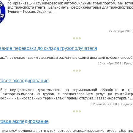
по организации грузоперевозок автомобильным транспортом. Мы гот
вид транспорта (тенты, цельнометы, рефрижераторы) для транспортиро
Турция – Россия, Украина, ...
27 октября 2008 
ание перевозки до склада грузополучателя
акс" предлагает своим заказчикам различные схемы доставки грузов и способ
16 октября 2008 | Предл
товое экспедирование
йл» осуществляет деятельность по терминальной обработке и транс
 экспортно-импортных грузов, с предоставлением услуг на контейн
оссии и на иностранных терминалах * прием, отгрузка * затарка-растарка * ...
22 сентября 2008 | Предложе
товое экспедирование
тимпэкс» осуществляет внутрипортовое экспедиторование грузов. «Балти