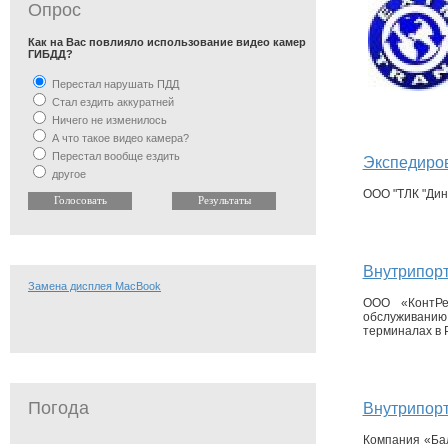
Опрос
Как на Вас повлияло использование видео камер
ГИБДД?
Перестал нарушать ПДД
Стал ездить аккуратней
Ничего не изменилось
А что такое видео камера?
Перестал вообще ездить
Экспедиров
другое
ООО "ТЛК "Дин
Внутрипор
Замена дисплея MacBook
ООО «КонтРе
обслуживанию
терминалах в Р
Погода
Внутрипор
Компания «Бал