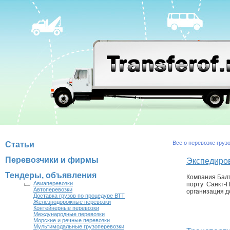
Все о перевозке груз
Статьи
Перевозчики и фирмы
Экспедиров
Тендеры, объявления
Компания Балт
Авиаперевозки
порту Санкт-П
Автоперевозки
организация до
Доставка грузов по процедуре ВТТ
Железнодорожные перевозки
Контейнерные перевозки
Международные перевозки
Морские и речные перевозки
Мультимодальные грузоперевозки