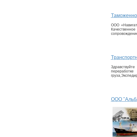
Таможенно
ООО «Навигат
Качественное
сопровождение
Транспортн
Здравствуйт
переработке 
груза,Экспедир
ООО "Альб