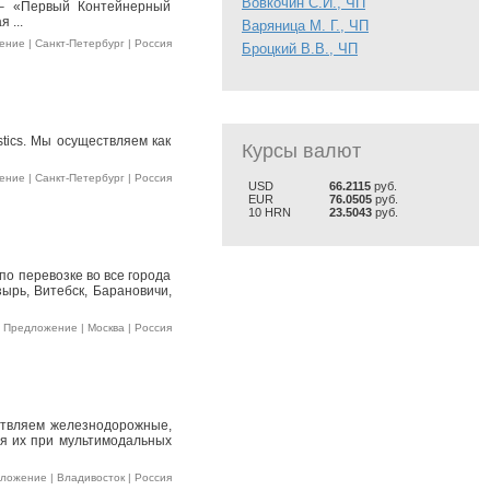
Вовкочин С.И., ЧП
 – «Первый Контейнерный
 ...
Варяница М. Г., ЧП
ние | Санкт-Петербург | Россия
Броцкий В.В., ЧП
tics. Мы осуществляем как
Курсы валют
ние | Санкт-Петербург | Россия
USD
66.2115
руб.
EUR
76.0505
руб.
10 HRN
23.5043
руб.
по перевозке во все города
озырь, Витебск, Барановичи,
 Предложение | Москва | Россия
ствляем железнодорожные,
ая их при мультимодальных
ложение | Владивосток | Россия