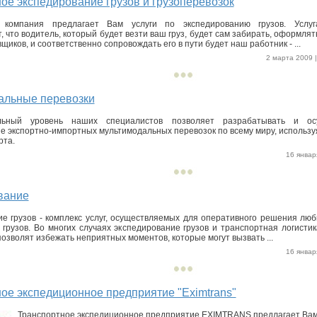
ое экспедирование грузов и грузоперевозок
 компания предлагает Вам услуги по экспедированию грузов. Услуг
 что водитель, который будет везти ваш груз, будет сам забирать, оформлят
щиков, и соответственно сопровождать его в пути будет наш работник - ...
2 марта 2009 |
альные перевозки
льный уровень наших специалистов позволяет разрабатывать и ос
е экспортно-импортных мультимодальных перевозок по всему миру, использ
рта.
16 января
вание
е грузов - комплекс услуг, осуществляемых для оперативного решения лю
 грузов. Во многих случаях экспедирование грузов и транспортная логист
озволят избежать неприятных моментов, которые могут вызвать ...
16 января
ое экспедиционное предприятие "Eximtrans"
Транспортное экспедиционное предприятие EXIMTRANS предлагает Вам