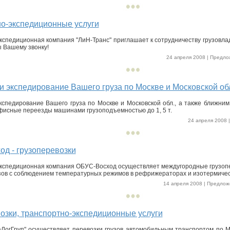
о-экспедиционные услуги
кспедиционная компания "ЛиН-Транс" приглашает к сотрудничеству грузовла
 Вашему звонку!
24 апреля 2008 | Предлож
и экспедирование Вашего груза по Москве и Московской об
кспедирование Вашего груза по Москве и Московской обл., а также ближним
фисные переезды машинами грузоподъемностью до 1, 5 т.
24 апреля 2008 |
д - грузоперевозки
кспедиционная компания ОБУС-Восход осуществляет междугородные грузоп
зов с соблюдением температурных режимов в рефрижераторах и изотермичес
14 апреля 2008 | Предложе
озки, транспортно-экспедиционные услуги
ЛогГруп" осуществляет перевозки грузов автомобильным транспортом по Мо