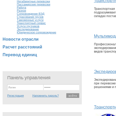
Транспортн
Негабаритные перевозки
Пассажирские перевозки
Работа
Транспортная
Разное
подразумевает,
Сопровождение ВЭД
складах постав
Страхование грузов
Таможенные услуги
Транспортный сервис
Услуги грузчиков
Экспедирование
Юридическое сопровождение
Мультимод
Новости отрасли
Профессиона
Расчет расстояний
экспедировани
видов транспо
Перевод единиц
Экспедиро
Панель управления
Экспедировани
при перевозке
решениями и п
Регистрация
Напомнить пароль?
Транспортн