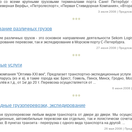
во со всеми крупными грузовыми терминалами порта Санкт Петербург
еверная Верфь», «Петролеспорт», «Первая Стивидорная Компания», «Вторая
3 июля 2008 | Предложе
ание различных грузов
е различных грузов - это основное направление деятельности Sekom Logis
рование перевозки, так и экспедирование в Морском порту С-Петербурга.
27 июня 2008 | Предложе
ые услуги
компания "Оптима-XXI век", Предлагает транспортно-экспедиционные услуги 
арусь (из и в), в такие города как: Брест, Гомель, Пинск, Минск, Гродно, М
ёв и.т.д., от 1кг до 20 т. Перевозка осуществляется от ...
6 июня 2008 |
ные грузоперевозки, экспедирование
е грузоперевозки любым видом транспорта от двери до двери. Мы осуще
ционные, автомобильные перевозки как отдельно, так и логистически сочет
х. В пунктах транзита - перегрузка с одного вида транспорта на другой. ...
26 мая 2008 | Пред