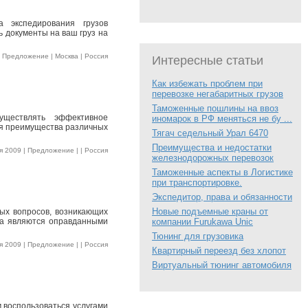
а экспедирования грузов
ь документы на ваш груз на
 Предложение | Москва | Россия
Интересные статьи
Как избежать проблем при
перевозке негабаритных грузов
Таможенные пошлины на ввоз
уществлять эффективное
иномарок в РФ меняться не бу ...
уя преимущества различных
Тягач седельный Урал 6470
Преимущества и недостатки
 2009 | Предложение | | Россия
железнодорожных перевозок
Таможенные аспекты в Логистике
при транспортировке.
Экспедитор, права и обязанности
Новые подъемные краны от
бых вопросов, возникающих
ика являются оправданными
компании Furukawa Unic
Тюнинг для грузовика
 2009 | Предложение | | Россия
Квартирный переезд без хлопот
Виртуальный тюнинг автомобиля
 воспользоваться услугами