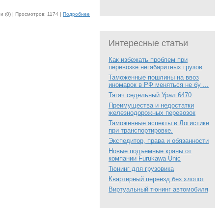
 (0) |
Просмотров: 1174 |
Подробнее
Интересные статьи
Как избежать проблем при
перевозке негабаритных грузов
Таможенные пошлины на ввоз
иномарок в РФ меняться не бу ...
Тягач седельный Урал 6470
Преимущества и недостатки
железнодорожных перевозок
Таможенные аспекты в Логистике
при транспортировке.
Экспедитор, права и обязанности
Новые подъемные краны от
компании Furukawa Unic
Тюнинг для грузовика
Квартирный переезд без хлопот
Виртуальный тюнинг автомобиля