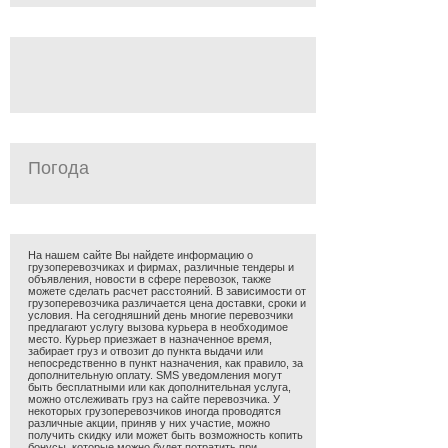
Погода
На нашем сайте Вы найдете информацию о
грузоперевозчиках и фирмах, различные тендеры и
объявления, новости в сфере перевозок, также
можете сделать расчет расстояний. В зависимости от
грузоперевозчика различается цена доставки, сроки и
условия. На сегодняшний день многие перевозчики
предлагают услугу вызова курьера в необходимое
место. Курьер приезжает в назначенное время,
забирает груз и отвозит до пункта выдачи или
непосредственно в пункт назначения, как правило, за
дополнительную оплату. SMS уведомления могут
быть бесплатными или как дополнительная услуга,
можно отслеживать груз на сайте перевозчика. У
некоторых грузоперевозчиков иногда проводятся
различные акции, приняв у них участие, можно
получить скидку или может быть возможность копить
бонусы, которые можно будет потратить при