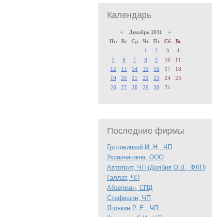
Календарь
«
Декабрь 2011
»
Пн
Вт
Ср
Чт
Пт
Сб
Вс
1
2
3
4
5
6
7
8
9
10
11
12
13
14
15
16
17
18
19
20
21
22
23
24
25
26
27
28
29
30
31
Последние фирмы
Гротовицкий И. Н., ЧП
Украина-окна, ООО
Автотрит, ЧП (Долбня О.В., ФЛП)
Галлат, ЧП
Айзерман, СПД
Стефишин, ЧП
Яговкин Р. Е., ЧП