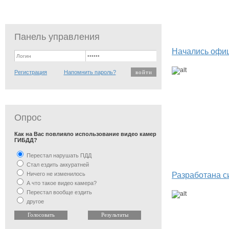
Панель управления
Начались офиц
Регистрация
Напомнить пароль?
Опрос
Как на Вас повлияло использование видео камер
ГИБДД?
Перестал нарушать ПДД
Стал ездить аккуратней
Ничего не изменилось
Разработана с
А что такое видео камера?
Перестал вообще ездить
другое