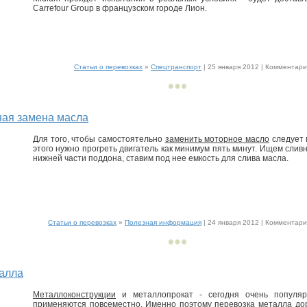
Carrefour Group в французском городе Лион.
Статьи о перевозках
»
Спецтранспорт
| 25 января 2012 |
Комментарии
ая замена масла
Для того, чтобы самостоятельно
заменить моторное масло
следует 
этого нужно прогреть двигатель как минимум пять минут. Ищем сливн
нижней части поддона, ставим под нее емкость для слива масла.
Статьи о перевозках
»
Полезная информация
| 24 января 2012 |
Комментарии
алла
Металлоконструкции
и металлопрокат - сегодня очень популяр
применяются повсеместно. Именно поэтому перевозка металла дор