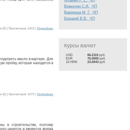
Яговкин Р. Е., ЧП
Вовкочин С.И., ЧП
Варяница М. Г., ЧП
Броцкий В.В., ЧП
 (0) |
Просмотров: 1413 |
Подробнее
Курсы валют
USD
66.2115
руб.
EUR
76.0505
руб.
подогреть масло в картере. Для
10 HRN
23.5043
руб.
ую пробку, которая находится в
 (0) |
Просмотров: 1072 |
Подробнее
ны в строительстве, поэтому
ого ценится и является всегда