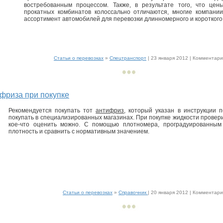
востребованным процессом. Также, в результате того, что цен
прокатных комбинатов колоссально отличаются, многие компани
ассортимент автомобилей для перевозки длинномерного и короткого 
Статьи о перевозках
»
Спецтранспорт
| 23 января 2012 |
Комментарии
фриза при покупке
Рекомендуется покупать тот
антифриз
, который указан в инструкции п
покупать в специализированных магазинах. При покупке жидкости провери
кое-что оценить можно. С помощью плотномера, проградуированным 
плотность и сравнить с нормативным значением.
Статьи о перевозках
»
Справочник
| 20 января 2012 |
Комментарии