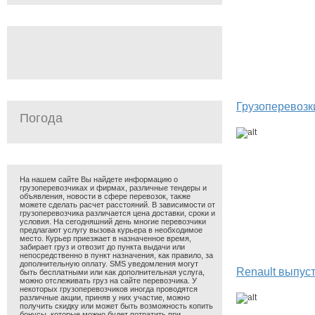
Грузоперевозк
Погода
На нашем сайте Вы найдете информацию о
грузоперевозчиках и фирмах, различные тендеры и
объявления, новости в сфере перевозок, также
можете сделать расчет расстояний. В зависимости от
грузоперевозчика различается цена доставки, сроки и
условия. На сегодняшний день многие перевозчики
предлагают услугу вызова курьера в необходимое
место. Курьер приезжает в назначенное время,
забирает груз и отвозит до пункта выдачи или
непосредственно в пункт назначения, как правило, за
дополнительную оплату. SMS уведомления могут
Renault выпус
быть бесплатными или как дополнительная услуга,
можно отслеживать груз на сайте перевозчика. У
некоторых грузоперевозчиков иногда проводятся
различные акции, приняв у них участие, можно
получить скидку или может быть возможность копить
бонусы, которые можно будет потратить при