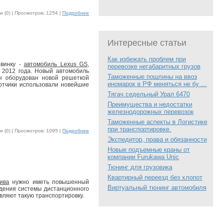
 (0) |
Просмотров: 1254 |
Подробнее
Интересные статьи
Как избежать проблем при
овинку -
автомобиль Lexus GS
,
перевозке негабаритных грузов
 2012 года. Новый автомобиль
Таможенные пошлины на ввоз
н оборудован новой решеткой
иномарок в РФ меняться не бу ...
ботчики использовали новейшие
Тягач седельный Урал 6470
Преимущества и недостатки
железнодорожных перевозок
Таможенные аспекты в Логистике
при транспортировке.
 (0) |
Просмотров: 1095 |
Подробнее
Экспедитор, права и обязанности
Новые подъемные краны от
компании Furukawa Unic
Тюнинг для грузовика
Квартирный переезд без хлопот
ива
нужно иметь повышенный
Виртуальный тюнинг автомобиля
едения системы дистанционного
вляют такую транспортировку.