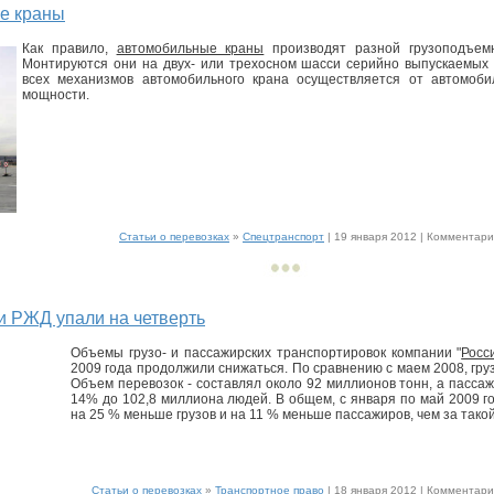
е краны
Как правило,
автомобильные краны
производят разной грузоподъемн
Монтируются они на двух- или трехосном шасси серийно выпускаемых 
всех механизмов автомобильного крана осуществляется от автомоби
мощности.
Статьи о перевозках
»
Спецтранспорт
| 19 января 2012 |
Комментарии
и РЖД упали на четверть
Объемы грузо- и пассажирских транспортировок компании "
Росс
2009 года продолжили снижаться. По сравнению с маем 2008, гру
Объем перевозок - составлял около 92 миллионов тонн, а пасса
14% до 102,8 миллиона людей. В общем, с января по май 2009 г
на 25 % меньше грузов и на 11 % меньше пассажиров, чем за такой
Статьи о перевозках
»
Транспортное право
| 18 января 2012 |
Комментарии