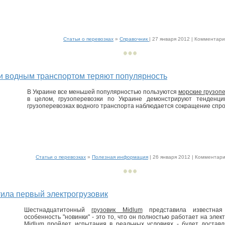
Статьи о перевозках
»
Справочник
| 27 января 2012 |
Комментарии
и водным транспортом теряют популярность
В Украине все меньшей популярностью пользуются
морские грузоп
в целом, грузоперевозки по Украине демонстрируют тенденци
грузоперевозках водного транспорта наблюдается сокращение спро
Статьи о перевозках
»
Полезная информация
| 26 января 2012 |
Комментарии
тила первый электрогрузовик
Шестнадцатитонный
грузовик Midlum
представила известная 
особенность "новинки" - это то, что он полностью работает на элек
Midlum пройдет испытания в реальных условиях - будет доставл