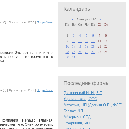
Календарь
«
Январь 2012
»
 (0) |
Просмотров: 1236 |
Подробнее
Пн
Вт
Ср
Чт
Пт
Сб
Вс
1
2
3
4
5
6
7
8
9
10
11
12
13
14
15
16
17
18
19
20
21
22
23
24
25
26
27
28
29
еревозки
. Эксперты заявили, что
ю к росту, в то время как в
30
31
са.
Последние фирмы
 (0) |
Просмотров: 1126 |
Подробнее
Гротовицкий И. Н., ЧП
Украина-окна, ООО
Автотрит, ЧП (Долбня О.В., ФЛП)
Галлат, ЧП
Айзерман, СПД
компания Renault. Главная
Стефишин, ЧП
трической тяге. Электрогрузовик
ять товар для сети магазинов