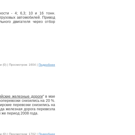
ости - 4; 6,3; 10 и 16 тонн.
грузовых автомобилей. Привод
льного двигателя через отбор
 (0) |
Просмотров: 1604 |
Подробнее
ийские железные дороги
" в мае
зоперевозки снизились на 20 %.
жирские перевозки снизились на
ода железная дорога перевезла
 же период 2008 года.
 (0) |
Просмотров: 1702 |
Подробнее