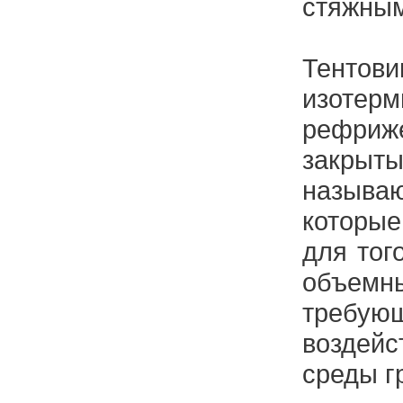
стяжным
Тентови
изоте
рефриже
закрыт
назыв
которы
для тог
объе
требу
воздей
среды г