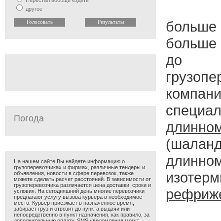
Перестал вообще ездить
другое
больше
больше 
до 
грузопе
компа
специал
Погода
длинно
(шалан
длинном
На нашем сайте Вы найдете информацию о
грузоперевозчиках и фирмах, различные тендеры и
изот
объявления, новости в сфере перевозок, также
можете сделать расчет расстояний. В зависимости от
грузоперевозчика различается цена доставки, сроки и
рефриж
условия. На сегодняшний день многие перевозчики
предлагают услугу вызова курьера в необходимое
место. Курьер приезжает в назначенное время,
забирает груз и отвозит до пункта выдачи или
непосредственно в пункт назначения, как правило, за
дополнительную оплату. SMS уведомления могут