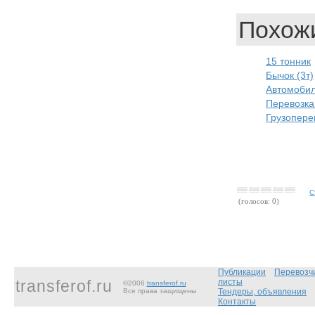
Похожи
15 тонник
Бычок (3т)
Автомобил
Перевозка
Грузопере
С
(голосов: 0)
Публикации
Перевозч
transferof.ru
листы
©2006
transferof.ru
Все права защищены
Тендеры, объявления
Контакты