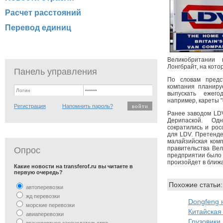
Расчет расстояний
Перевод единиц
Великобритании 
Лонгбрайт, на кото
Панель управления
По словам предс
компания планиру
выпускать ежег
например, кареты 
Регистрация
Напомнить пароль?
Ранее заводом LDV
Дерипаской. Од
сократились и рос
для LDV. Претенде
малайзийская комп
правительства Вел
Опрос
предприятии было 
произойдет в ближ
Какие новости на transferof.ru вы читаете в
первую очередь?
Похожие статьи:
автоперевозки
жд перевозки
Dongfeng 
морские перевозки
Китайская
авиаперевозки
Грузовики