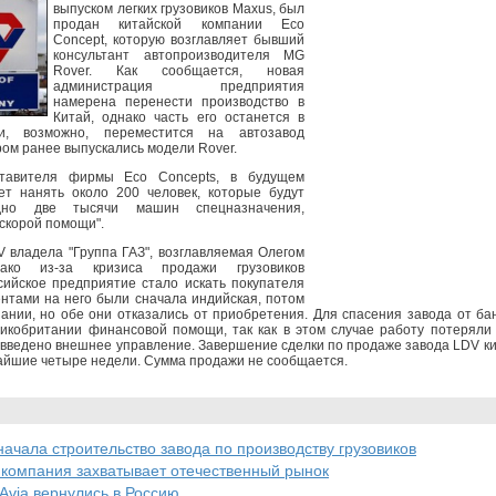
выпуском легких грузовиков Maxus, был
продан китайской компании Eco
Concept, которую возглавляет бывший
консультант автопроизводителя MG
Rover. Как сообщается, новая
администрация предприятия
намерена перенести производство в
Китай, однако часть его останется в
и, возможно, переместится на автозавод
ром ранее выпускались модели Rover.
тавителя фирмы Eco Concepts, в будущем
ет нанять около 200 человек, которые будут
одно две тысячи машин спецназначения,
"скорой помощи".
 владела "Группа ГАЗ", возглавляемая Олегом
нако из-за кризиса продажи грузовиков
сийское предприятие стало искать покупателя
нтами на него были сначала индийская, потом
ании, но обе они отказались от приобретения. Для спасения завода от ба
икобритании финансовой помощи, так как в этом случае работу потеряли
введено внешнее управление. Завершение сделки по продаже завода LDV ки
айшие четыре недели. Сумма продажи не сообщается.
начала строительство завода по производству грузовиков
 компания захватывает отечественный рынок
 Avia вернулись в Россию