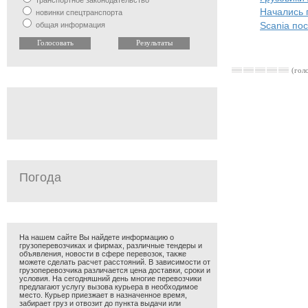
транспортное законодательство
Начались 
новинки спецтранспорта
Scania по
общая информация
(голо
Погода
На нашем сайте Вы найдете информацию о
грузоперевозчиках и фирмах, различные тендеры и
объявления, новости в сфере перевозок, также
можете сделать расчет расстояний. В зависимости от
грузоперевозчика различается цена доставки, сроки и
условия. На сегодняшний день многие перевозчики
предлагают услугу вызова курьера в необходимое
место. Курьер приезжает в назначенное время,
забирает груз и отвозит до пункта выдачи или