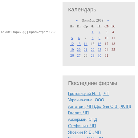
Календарь
«
Октябрь 2009
»
Пн
Вт
Ср
Чт
Пт
Сб
Вс
|
Комментарии (0) |
Просмотров: 1228
1
2
3
4
5
6
7
8
9
10
11
12
13
14
15
16
17
18
19
20
21
22
23
24
25
26
27
28
29
30
31
Последние фирмы
Гротовицкий И. Н., ЧП
Украина-окна, ООО
Автотрит, ЧП (Долбня О.В., ФЛП)
Галлат, ЧП
Айзерман, СПД
Стефишин, ЧП
Яговкин Р. Е., ЧП