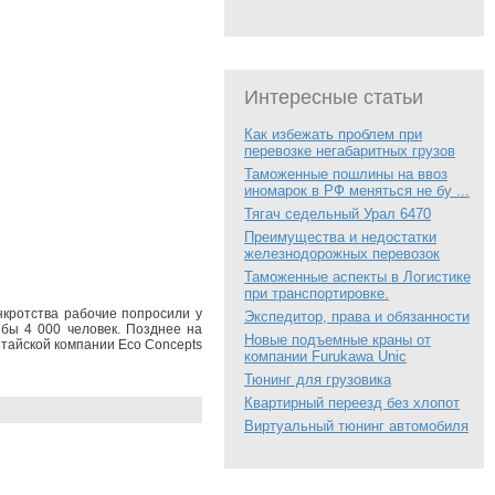
Интересные статьи
Как избежать проблем при
перевозке негабаритных грузов
Таможенные пошлины на ввоз
иномарок в РФ меняться не бу ...
Тягач седельный Урал 6470
Преимущества и недостатки
железнодорожных перевозок
Таможенные аспекты в Логистике
при транспортировке.
нкротства рабочие попросили у
Экспедитор, права и обязанности
 бы 4 000 человек. Позднее на
Новые подъемные краны от
тайской компании Eco Concepts
компании Furukawa Unic
Тюнинг для грузовика
Квартирный переезд без хлопот
Виртуальный тюнинг автомобиля