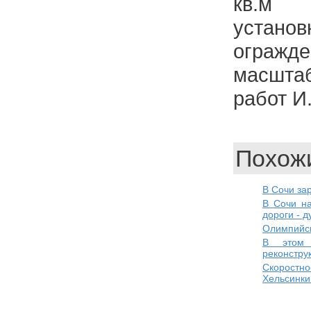
кв.м 
устано
огражд
масшт
работ И
Похожи
В Сочи за
В Сочи на
дороги - д
Олимпийск
В этом 
реконструк
Скоростн
Хельсинки 