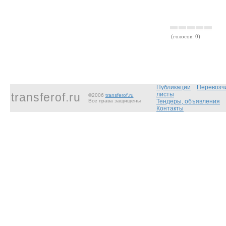
(голосов: 0)
Публикации
Перевозч
transferof.ru
листы
©2006
transferof.ru
Все права защищены
Тендеры, объявления
Контакты