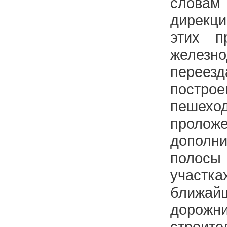
слова
дирекц
этих п
железно
переез
постр
пешех
пролож
дополн
полос
участк
ближ
дорож
строите