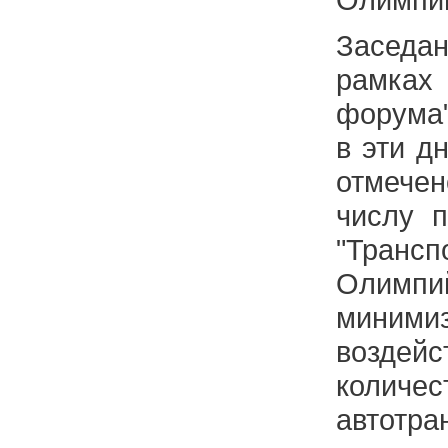
Заседан
рамках 
форума"
в эти д
отмече
числу п
"Транс
Олимпи
миними
воздей
колич
автотр