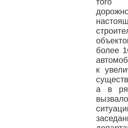
того 
дорожно
насто
строите
объект
более 1
автомоб
к увели
существ
а в ря
вызвал
ситуац
заседа
департа