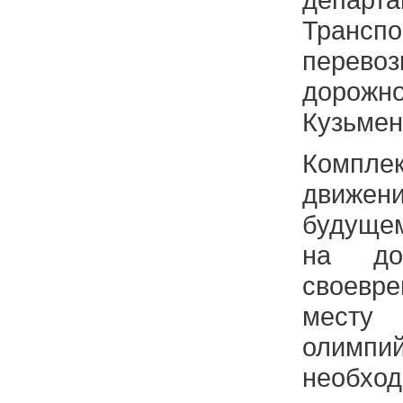
Транспо
перевоз
дорожн
Кузьмен
Компл
движе
будущем
на до
своевре
месту
олимп
необхо