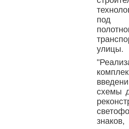
техноло
под ж
полот
трансп
улицы.
"Реал
комп
введе
схемы д
реко
светофо
знаков,