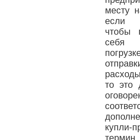
месту н
если 
чтобы 
себя 
погрузк
отправк
расходы
то это 
ого
соотве
дополн
купли
терм