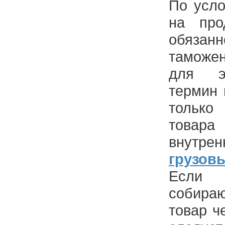
По усл
на про
обяз
таможен
для э
термин 
тольк
товар
внут
грузов
Если
собир
товар ч