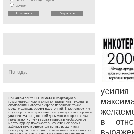
Перестал вообще ездить
другое
Погода
усилия
На нашем сайте Вы найдете информацию о
максим
грузоперевозчиках и фирмах, различные тендеры и
объявления, новости в сфере перевозок, также
желаемо
можете сделать расчет расстояний. В зависимости от
грузоперевозчика различается цена доставки, сроки и
условия. На сегодняшний день многие перевозчики
в отно
предлагают услугу вызова курьера в необходимое
место. Курьер приезжает в назначенное время,
забирает груз и отвозит до пункта выдачи или
выраже
непосредственно в пункт назначения, как правило, за
дополнительную оплату. SMS уведомления могут