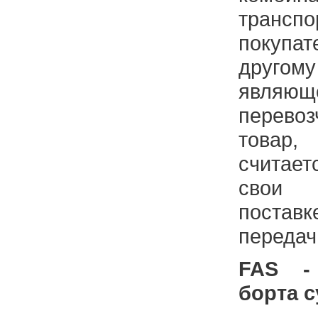
тран
покуп
друг
являющ
перево
товар
считае
свои 
поставк
передач
FAS -
борта с