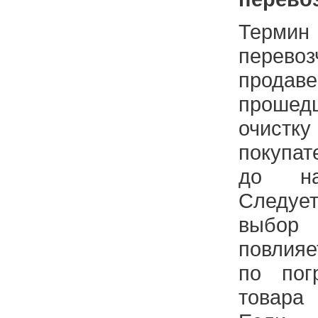
Терм
перевоз
прода
проше
очистку
покупа
до на
Следуе
выбор
повлияе
по пог
товара