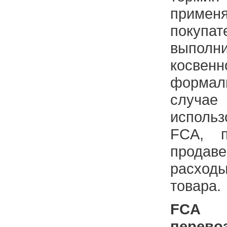
приме
покупат
выпол
косве
форма
слу
исполь
FCA, п
продаве
расходы
товара.
FCA
перево