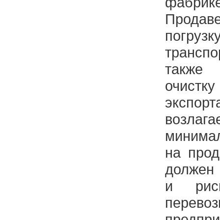
фабрике
Продав
погру
транспо
также
очист
экспор
возлага
минима
на прод
должен 
и рис
перев
предпр