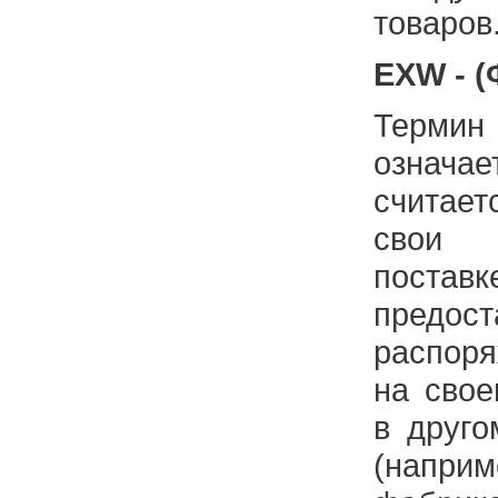
товаров
EXW - (
Термин
означа
считае
свои 
поста
предо
распор
на свое
в друго
(напри