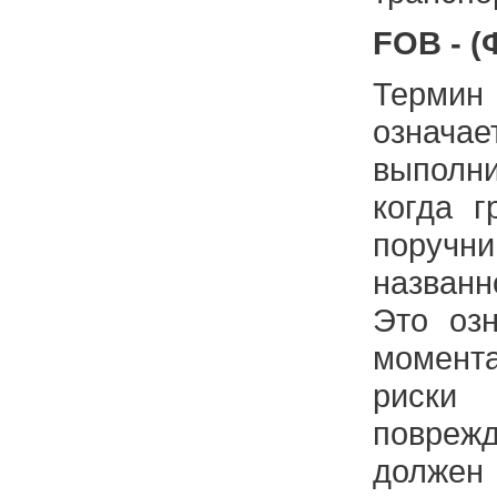
FOB - (
Терми
означа
выпол
когда г
поручни
названн
Это озн
момент
риск
повре
должен 