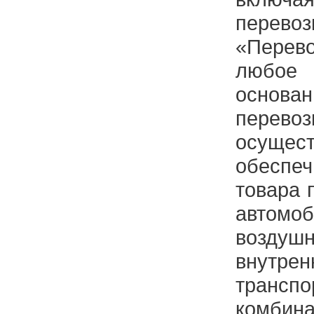
перево
«Перев
любое 
основ
перев
осущ
обесп
товара 
автомо
возду
внутр
тран
комбин