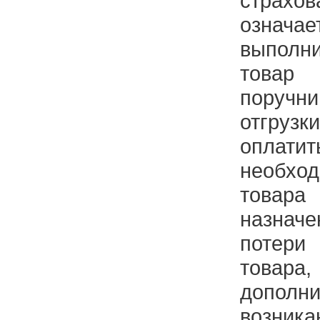
страх
означа
выполни
товар
поручн
отгрузк
оплатит
необход
товара
назна
потери
товар
дополн
возни