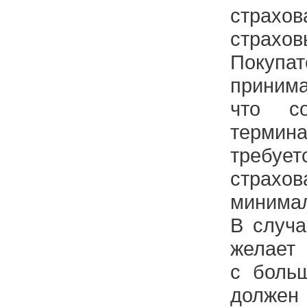
страхо
страх
Покуп
приним
что со
термина
требуе
страх
минима
В случа
желает 
с боль
должен