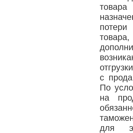
товара
назначе
потери
товара
дополн
возни
отгрузк
с прода
По усл
на про
обяз
таможен
для э