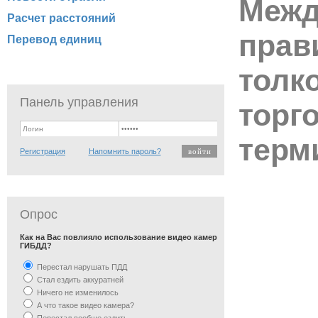
Межд
Расчет расстояний
прав
Перевод единиц
толк
Панель управления
торг
терм
Регистрация
Напомнить пароль?
Опрос
Как на Вас повлияло использование видео камер
ГИБДД?
Перестал нарушать ПДД
Стал ездить аккуратней
Ничего не изменилось
А что такое видео камера?