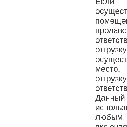
Есл
осущ
помеще
прод
ответ
отгрузк
осущес
место
отгр
ответст
Данный 
использ
любым 
включ