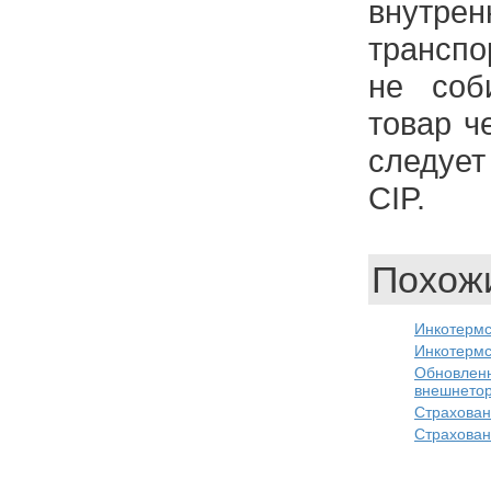
внутр
транспо
не соб
товар ч
следует
CIP.
Похожи
Инкотерм
Инкотермс
Обновл
внешнетор
Страхован
Страхован