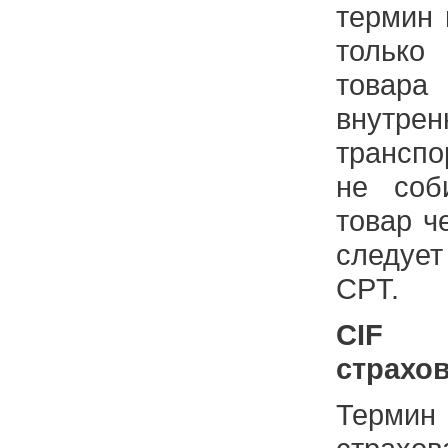
термин 
тольк
товар
внутр
транспо
не соб
товар ч
следует
CPT.
CIF -
страхов
Терми