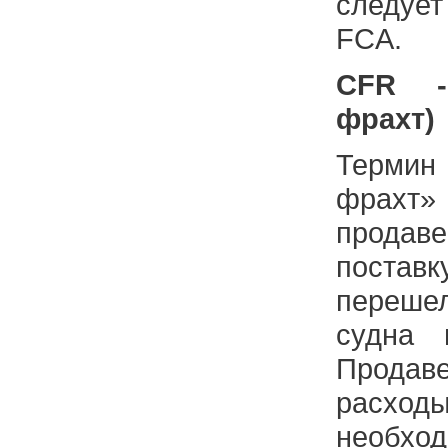
следует
FCA.
CFR -
фрахт)
Терми
фрахт
прода
постав
переше
судна 
Продаве
расх
необход