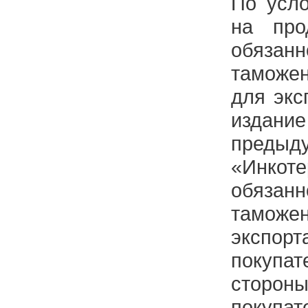
По усл
на про
обяз
таможен
для экс
издани
преды
«Инкот
обяз
таможе
экспор
покупат
сторон
покупа