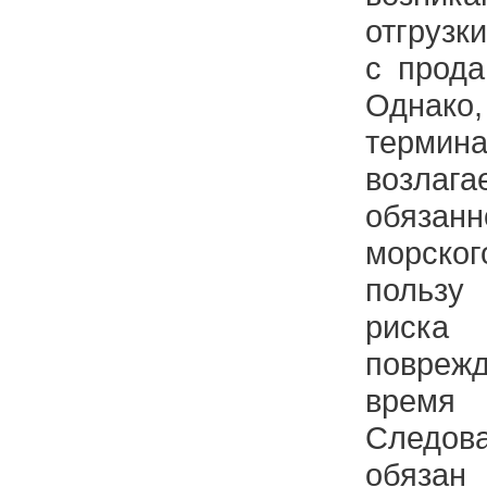
отгрузк
с прода
Однак
термин
возла
обязанн
морско
пользу 
риск
повреж
врем
Следов
обязан 