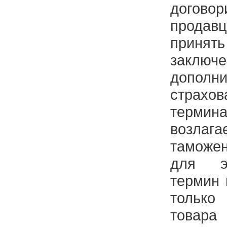
догово
прода
прин
заключ
дополни
страхов
термин
возлага
таможен
для э
термин 
тольк
товар