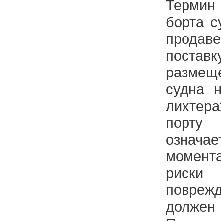
Терми
борта с
прода
постав
разме
судна 
лихте
порту
означа
момент
риск
повре
должен 