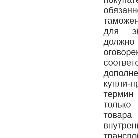
обяз
таможен
для э
должн
ого
соотве
дополн
купли-
термин 
тольк
товар
внутр
транспо