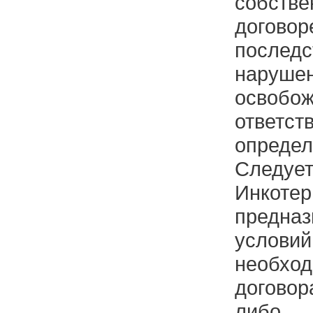
собстве
дого
после
наруш
осво
ответ
опреде
Следует
Инк
предназ
услов
необхо
договор
либо