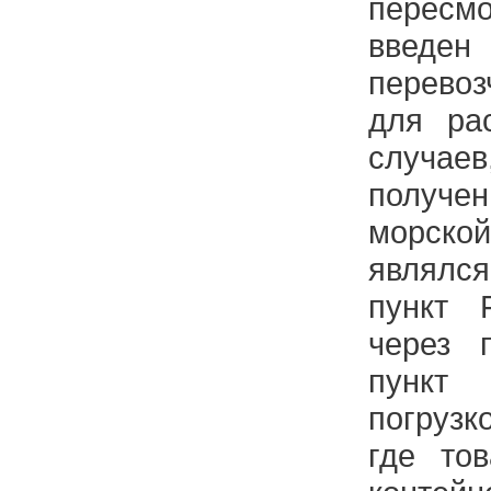
перес
введен
перевоз
для ра
случае
получ
морской
являл
пункт 
через 
пункт
погрузк
где то