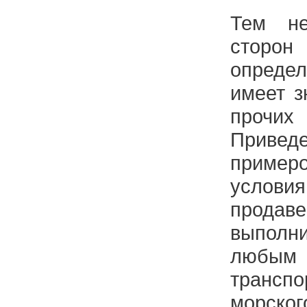
Тем не
сторо
опред
имеет з
прочи
Привед
примеро
услов
прода
выполн
любы
транс
морског