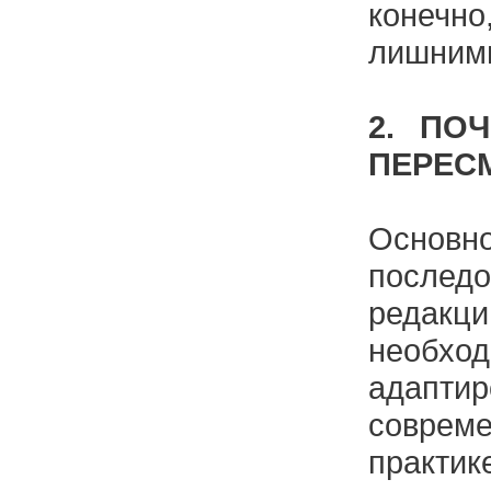
конеч
лишним
2. ПО
ПЕРЕС
Основ
последо
редакц
необход
адап
совреме
практ