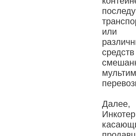
кон
послед
трансп
или 
различ
средст
сме
мульти
перевоз
Далее,
Инкотер
касающ
продав