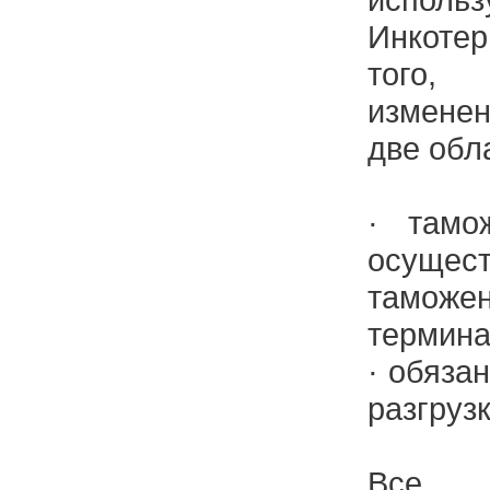
Инкоте
того,
изменен
две обл
· тамо
осущес
таможе
термина
· обяза
разгруз
Все 