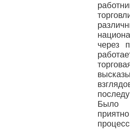
работ
торговл
различ
национ
через п
работа
торго
выска
взгляд
после
Было 
приятно
процес