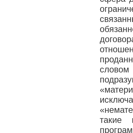
ограни
связан
обяза
договор
отнош
продан
слово
подразу
«матер
исключ
«немате
такие 
програм