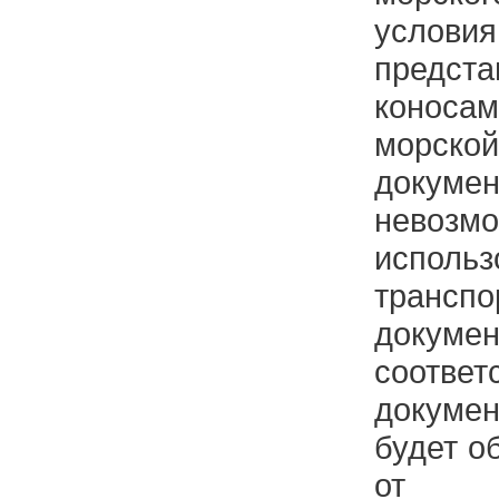
услов
предст
коноса
морск
докум
нево
использ
трансп
докуме
соот
докуме
будет о
от