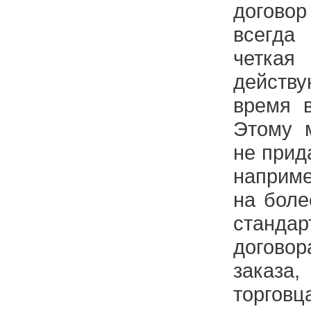
договор
всегд
четк
действ
время в
Этому 
не прид
наприме
на боле
станд
догово
заказ
торгов