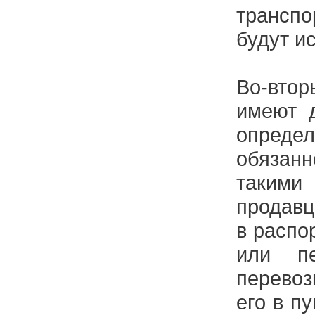
транспо
будут и
Во-вт
имеют 
опреде
обязан
такими
продавц
в распо
или п
перево
его в п