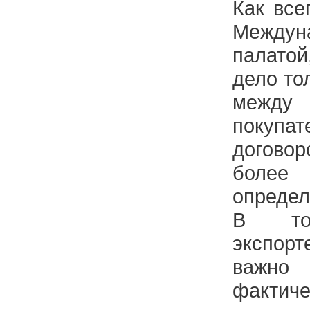
Как все
Междун
палатой
дело то
между
покупа
договор
более
определ
В то
экспорт
важн
фактич