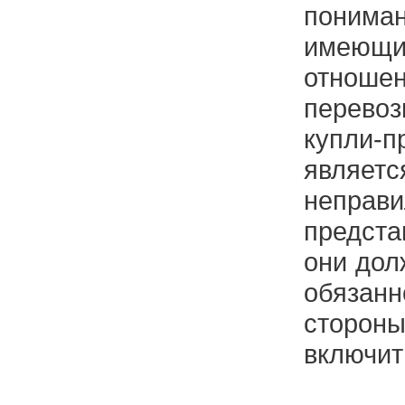
понима
имею
отнош
перевоз
купли-
явля
неправи
предста
они дол
обяза
сторо
включит