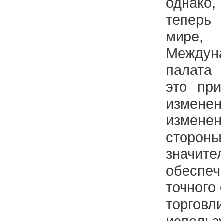
однако
теперь
мире
Междун
палата
это при
измен
измен
сторон
значит
обесп
точного
торговл
испо