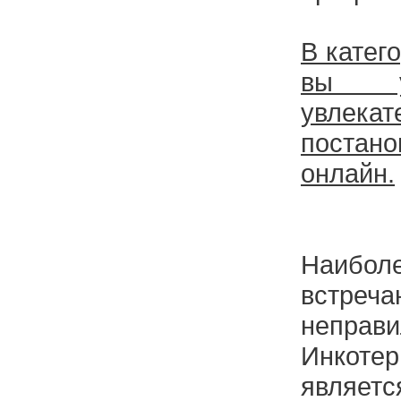
В катег
вы у
увлекат
поста
онлайн.
Наиболе
встреча
неправ
Инкот
являет