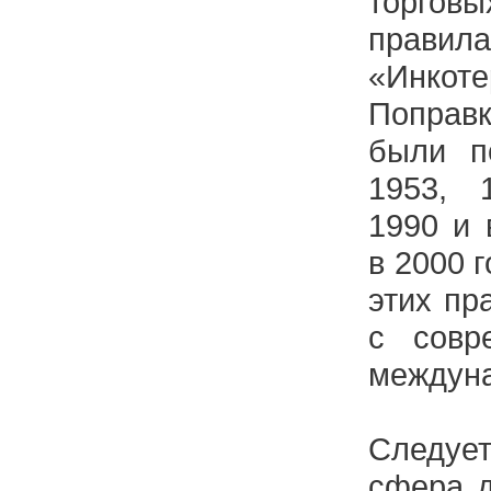
торгов
прави
«Инко
Поправ
были п
1953, 
1990 и 
в 2000 
этих пр
с совр
междуна
Следует
сфера д