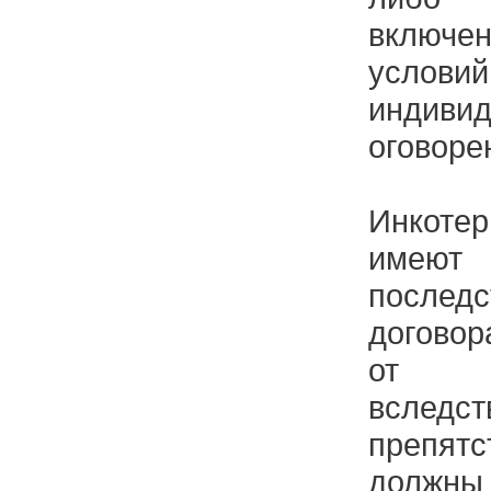
включе
усл
индивид
оговоре
Инкот
име
послед
договор
от от
вслед
препятс
должн