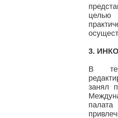
предста
целью
практич
осущест
3. ИНК
В теч
редакт
занял п
Междун
палат
привле