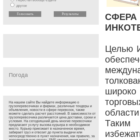
Перестал вообще ездить
другое
СФЕР
ИНКОТ
Целью И
обеспе
междун
Погода
толко
широк
торго
На нашем сайте Вы найдете информацию о
грузоперевозчиках и фирмах, различные тендеры и
области
объявления, новости в сфере перевозок, также
можете сделать расчет расстояний. В зависимости от
грузоперевозчика различается цена доставки, сроки и
Таким
условия. На сегодняшний день многие перевозчики
предлагают услугу вызова курьера в необходимое
место. Курьер приезжает в назначенное время,
избежат
забирает груз и отвозит до пункта выдачи или
непосредственно в пункт назначения, как правило, за
дополнительную оплату. SMS уведомления могут