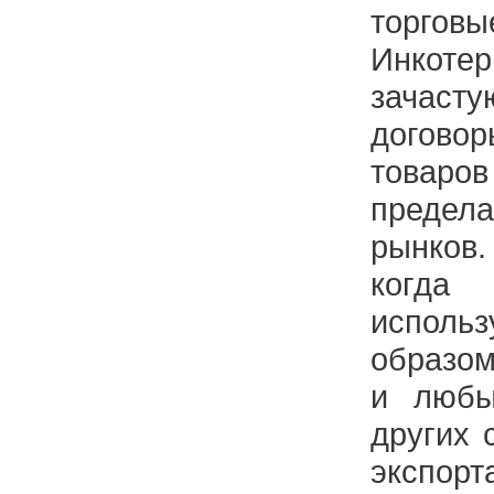
торговы
Инкоте
зачаст
догов
товаро
преде
рынков
когд
испол
образом
и любы
других 
экспо