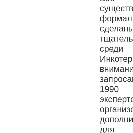
суще
форм
сдела
тщател
среди
Инкот
вниман
запрос
1990 
экспе
организ
дополн
для п