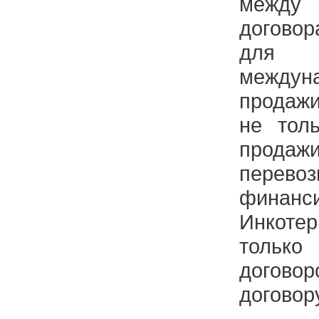
межд
договор
для о
между
продаж
не толь
продаж
перевоз
фина
Инкот
только
догов
договор