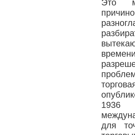
Это м
причин
разног
разб
вытекаю
време
разре
пробле
торг
опубли
1936
между
для то