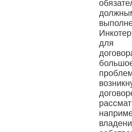
обяза
долж
выпо
Инкоте
для о
договор
больш
пробле
возни
догов
рассмат
наприме
владен