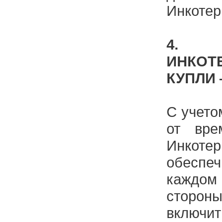
Инкотер
4. 
ИНКОТ
КУПЛИ
С учето
от вре
Инко
обесп
каждо
сторо
включит