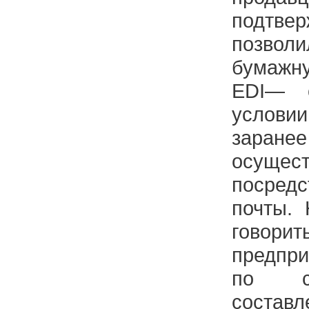
подтве
позво
бумажн
EDI— 
услов
заран
осуще
посред
почты. 
говори
предпр
по со
сос