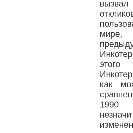
вызвал
откли
пользо
мире,
преды
Инкоте
этого 
Инкотер
как мо
сравне
199
незначи
измен