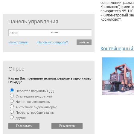
сопряжении, размыв
Косколово") имеетс
приоритета 95-110
«Километровый зна
Косколово)".
Панель управления
Регистрация
Напомнить пароль?
Контейнерный 
Опрос
Как на Вас повлияло использование видео камер
ГИБДД?
Перестал нарушать ПДД
Стал ездить аккуратней
Ничего не изменилось
А что такое видео камера?
Перестал вообще ездить
другое