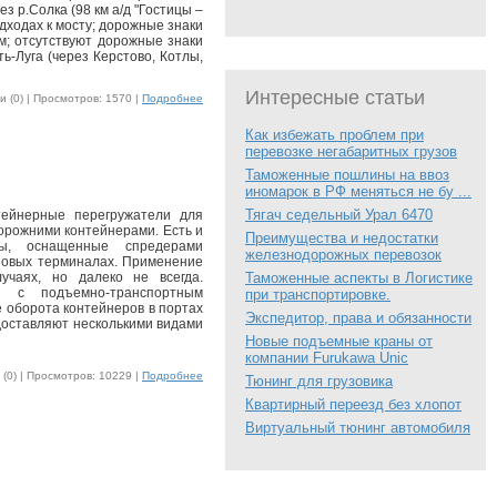
з р.Солка (98 км а/д "Гостицы –
одходах к мосту; дорожные знаки
м; отсутствуют дорожные знаки
ь-Луга (через Керстово, Котлы,
Интересные статьи
 (0) |
Просмотров: 1570 |
Подробнее
Как избежать проблем при
перевозке негабаритных грузов
Таможенные пошлины на ввоз
иномарок в РФ меняться не бу ...
Тягач седельный Урал 6470
тейнерные перегружатели для
орожними контейнерами. Есть и
Преимущества и недостатки
ры, оснащенные спредерами
железнодорожных перевозок
зовых терминалах. Применение
учаях, но далеко не всегда.
Таможенные аспекты в Логистике
ю с подъемно-транспортным
при транспортировке.
 оборота контейнеров в портах
Экспедитор, права и обязанности
 доставляют несколькими видами
Новые подъемные краны от
компании Furukawa Unic
(0) |
Просмотров: 10229 |
Подробнее
Тюнинг для грузовика
Квартирный переезд без хлопот
Виртуальный тюнинг автомобиля