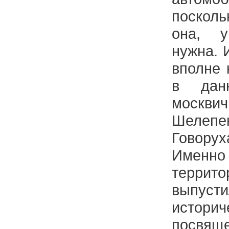
поскол
она, у
нужна. 
вполне 
в дан
моск
Шелепе
Говору
Именно
террито
выпус
истор
посвя