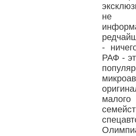
эксклюз
не пу
инф
редчай
- ничег
РАФ - э
популя
микро
оригин
малог
семейст
спеца
Олимпи