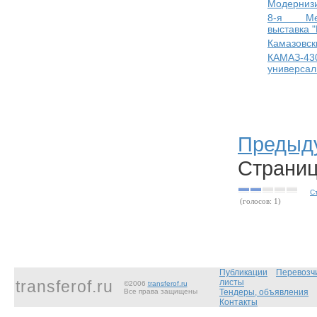
Модерниз
8-я Меж
выставка "
Камазовск
КАМАЗ-43
универсал
Предыд
Страниц
С
(голосов: 1)
Публикации
Перевозч
transferof.ru
листы
©2006
transferof.ru
Все права защищены
Тендеры, объявления
Контакты