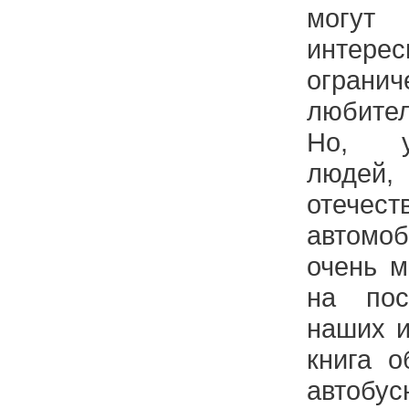
могут
интер
огран
любите
Но, у
людей
отечест
автомо
очень м
на пос
наших и
книга о
автобус