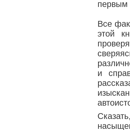
первым 
Все фак
этой к
провер
сверя
различ
и спра
расска
изыск
автоист
Сказа
насыще