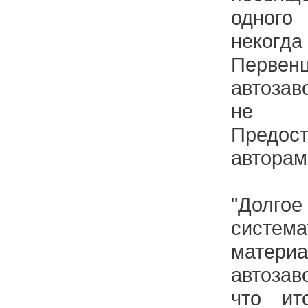
одного
некогд
Первен
автозав
не су
Предо
авторам
"Долгое
систем
матер
автозав
что ит