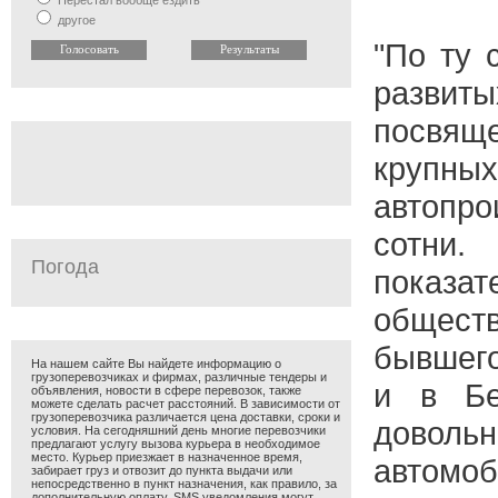
Перестал вообще ездить
другое
"По ту 
развит
посвя
крупн
автопр
сотни
Погода
показ
общест
бывшего
На нашем сайте Вы найдете информацию о
грузоперевозчиках и фирмах, различные тендеры и
и в Бе
объявления, новости в сфере перевозок, также
можете сделать расчет расстояний. В зависимости от
грузоперевозчика различается цена доставки, сроки и
дово
условия. На сегодняшний день многие перевозчики
предлагают услугу вызова курьера в необходимое
место. Курьер приезжает в назначенное время,
автомоб
забирает груз и отвозит до пункта выдачи или
непосредственно в пункт назначения, как правило, за
дополнительную оплату. SMS уведомления могут