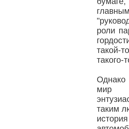
бумаг
глав
"руков
роли па
гордост
такой-
такого-т
Однако 
мир 
энтузи
таким л
исто
автомоб