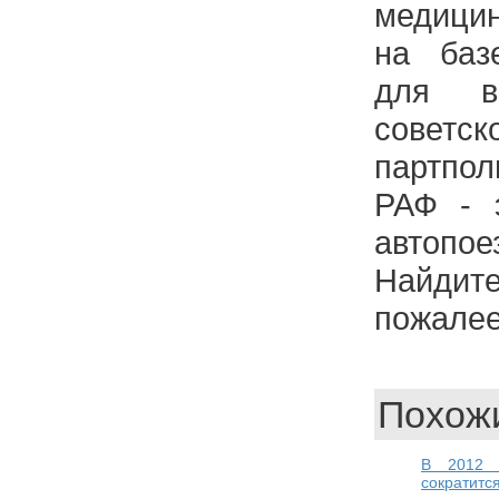
медицин
на баз
для в
советск
партпол
РАФ - 
автопо
Найдит
пожалее
Похожи
В 2012 г
сократитс