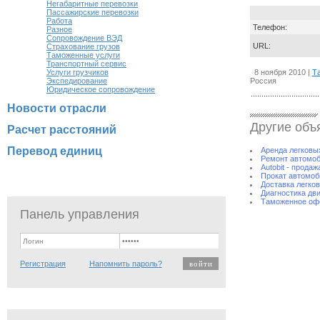
Негабаритные перевозки
Пассажирские перевозки
Работа
Телефон:
Разное
Сопровождение ВЭД
URL:
Страхование грузов
Таможенные услуги
Транспортный сервис
Услуги грузчиков
8 ноября 2010 |
Т
Экспедирование
Россия
Юридическое сопровождение
Новости отрасли
Другие объ
Расчет расстояний
Перевод единиц
Аренда легковы
Ремонт автомо
Аutobit - прода
Прокат автомоб
Доставка легко
Диагностика дв
Таможенное офо
Панель управления
Регистрация
Напомнить пароль?