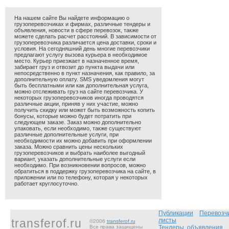
На нашем сайте Вы найдете информацию о
грузоперевозчиках и фирмах, различные тендеры и
объявления, новости в сфере перевозок, также
можете сделать расчет расстояний. В зависимости от
грузоперевозчика различается цена доставки, сроки и
условия. На сегодняшний день многие перевозчики
предлагают услугу вызова курьера в необходимое
место. Курьер приезжает в назначенное время,
забирает груз и отвозит до пункта выдачи или
непосредственно в пункт назначения, как правило, за
дополнительную оплату. SMS уведомления могут
быть бесплатными или как дополнительная услуга,
можно отслеживать груз на сайте перевозчика. У
некоторых грузоперевозчиков иногда проводятся
различные акции, приняв у них участие, можно
получить скидку или может быть возможность копить
бонусы, которые можно будет потратить при
следующем заказе. Заказ можно дополнительно
упаковать, если необходимо, также существуют
различные дополнительные услуги, при
необходимости их можно добавить при оформлении
заказа. Можно сравнить цены нескольких
грузоперевозчиков и выбрать наиболее выгодный
вариант, указать дополнительные услуги если
необходимо. При возникновении вопросов, можно
обратиться в поддержку грузоперевозчика на сайте, в
приложении или по телефону, которая у некоторых
работает круглосуточно.
Публикации
Перевозч
transferof.ru
листы
©2006
transferof.ru
Все права защищены
Тендеры, объявления