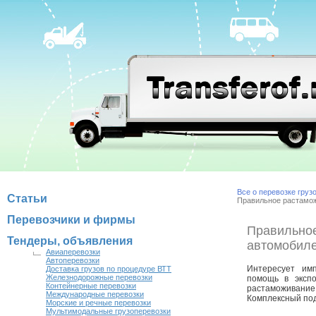
Все о перевозке груз
Статьи
Правильное растамо
Перевозчики и фирмы
Правильно
Тендеры, объявления
автомобил
Авиаперевозки
Автоперевозки
Интересует им
Доставка грузов по процедуре ВТТ
Железнодорожные перевозки
помощь в экспо
Контейнерные перевозки
растаможивание 
Международные перевозки
Комплексный под
Морские и речные перевозки
Мультимодальные грузоперевозки