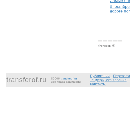
Самые бо
В октябре
дороге пог
(голосов: 0)
Публикации
Перевозч
transferof.ru
©2006
transferof.ru
Тендеры, объявления
Все права защищены
Контакты