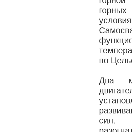
горной
горны
условия
Сaмосвa
функц
темперa
по Цель
Двa м
двиг
устaно
рaзвив
сил. 
рaзогнa