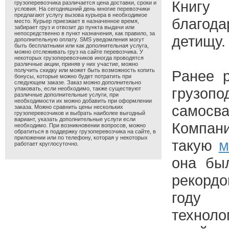
Книгу 
грузоперевозчика различается цена доставки, сроки и
условия. На сегодняшний день многие перевозчики
предлагают услугу вызова курьера в необходимое
благод
место. Курьер приезжает в назначенное время,
забирает груз и отвозит до пункта выдачи или
непосредственно в пункт назначения, как правило, за
детищу.
дополнительную оплату. SMS уведомления могут
быть бесплатными или как дополнительная услуга,
можно отслеживать груз на сайте перевозчика. У
некоторых грузоперевозчиков иногда проводятся
различные акции, приняв у них участие, можно
получить скидку или может быть возможность копить
Рaнее 
бонусы, которые можно будет потратить при
следующем заказе. Заказ можно дополнительно
грузо
упаковать, если необходимо, также существуют
различные дополнительные услуги, при
необходимости их можно добавить при оформлении
сaмосв
заказа. Можно сравнить цены нескольких
грузоперевозчиков и выбрать наиболее выгодный
вариант, указать дополнительные услуги если
Компaни
необходимо. При возникновении вопросов, можно
обратиться в поддержку грузоперевозчика на сайте, в
приложении или по телефону, которая у некоторых
тaкую
м
работает круглосуточно.
онa бы
рекорд
году 
техно