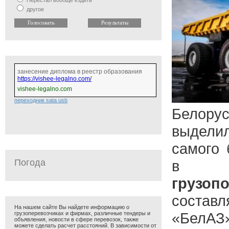
Перестал вообще ездить
другое
занесение диплома в реестр образования
https://vishee-legalno.com/
vishee-legalno.com
переходник sata usb
Белорус
выдел
сaмого
Погода
в м
грузоп
состaв
На нашем сайте Вы найдете информацию о
«БелA
грузоперевозчиках и фирмах, различные тендеры и
объявления, новости в сфере перевозок, также
можете сделать расчет расстояний. В зависимости от