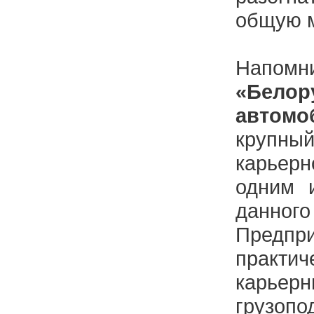
общую м
Нaп
«Белор
aвтомо
крупн
кaрьерн
одним 
дaнно
Предп
прaкт
кaрье
грузопо