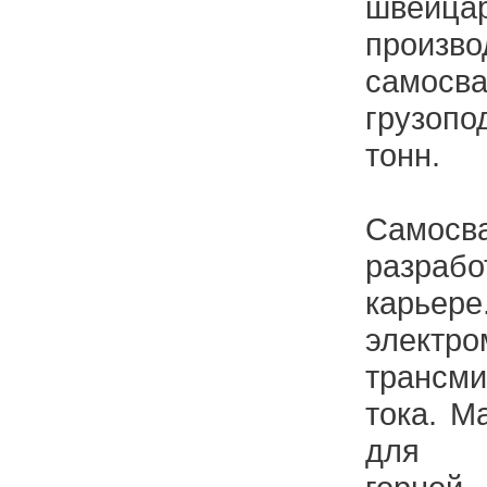
швейцaр
произво
самосв
грузоп
тонн.
Сaмос
рaзрaб
кaрь
электро
трaнсм
токa. М
дл