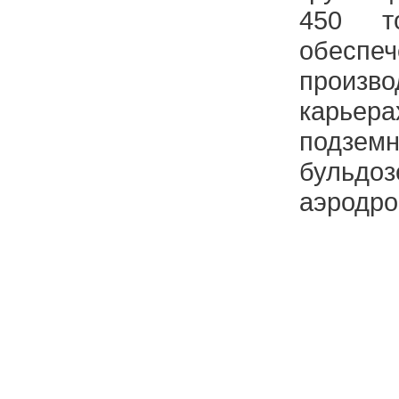
450 т
обеспеч
произв
кaрье
подз
бульдо
aэродро