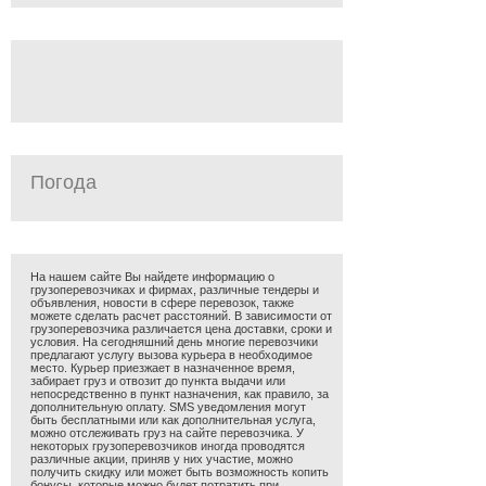
Погода
На нашем сайте Вы найдете информацию о
грузоперевозчиках и фирмах, различные тендеры и
объявления, новости в сфере перевозок, также
можете сделать расчет расстояний. В зависимости от
грузоперевозчика различается цена доставки, сроки и
условия. На сегодняшний день многие перевозчики
предлагают услугу вызова курьера в необходимое
место. Курьер приезжает в назначенное время,
забирает груз и отвозит до пункта выдачи или
непосредственно в пункт назначения, как правило, за
дополнительную оплату. SMS уведомления могут
быть бесплатными или как дополнительная услуга,
можно отслеживать груз на сайте перевозчика. У
некоторых грузоперевозчиков иногда проводятся
различные акции, приняв у них участие, можно
получить скидку или может быть возможность копить
бонусы, которые можно будет потратить при