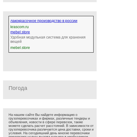
лакокрасочное производство в россии
krascom.ru
mebel.store
Удобная модульная система для хранения
вещей
mebel.store
Погода
На нашем сайте Вы найдете информацию о
грузоперевозчиках и фирмах, различные тендеры и
объявления, новости в сфере перевозок, также
можете сделать расчет расстояний. В зависимости от
грузоперевозчика различается цена доставки, сроки и
условия. На сегодняшний день многие перевозчики
предлагают услугу вызова курьера в необходимое