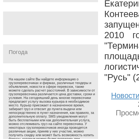
Екатер
Контеев
запуще
2010 г
"Терми
Погода
площад
логис
"Русь" (
На нашем сайте Вы найдете информацию о
грузоперевозчиках и фирмах, различные тендеры и
объявления, новости в сфере перевозок, также
можете сделать расчет расстояний. В зависимости от
Новости
грузоперевозчика различается цена доставки, сроки и
условия. На сегодняшний день многие перевозчики
предлагают услугу вызова курьера в необходимое
место. Курьер приезжает в назначенное время,
забирает груз и отвозит до пункта выдачи или
Просмо
непосредственно в пункт назначения, как правило, за
дополнительную оплату. SMS уведомления могут
быть бесплатными или как дополнительная услуга,
можно отслеживать груз на сайте перевозчика. У
некоторых грузоперевозчиков иногда проводятся
различные акции, приняв у них участие, можно
получить скидку или может быть возможность копить
бонусы, которые можно будет потратить при