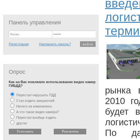
введе
логис
Панель управления
терми
Регистрация
Напомнить пароль?
Опрос
Как на Вас повлияло использование видео камер
ГИБДД?
рынка 
Перестал нарушать ПДД
2010 го
Стал ездить аккуратней
Ничего не изменилось
будет 
А что такое видео камера?
Перестал вообще ездить
логисти
другое
По да