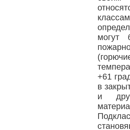
относя
клас
опреде
могут 
пожар
(горю
темпер
+61 гра
в закры
и дру
материа
Подклас
станов