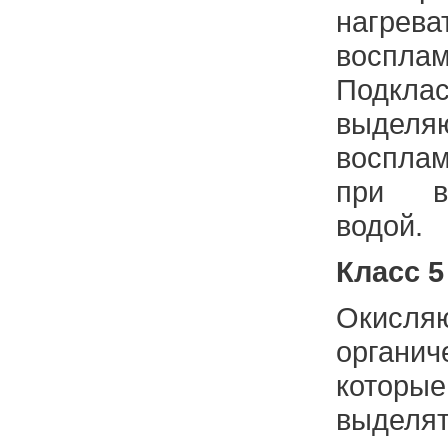
наг
восплам
Подклас
выделя
воспла
при в
водой.
Класс 5
Окисля
органи
которы
выдел