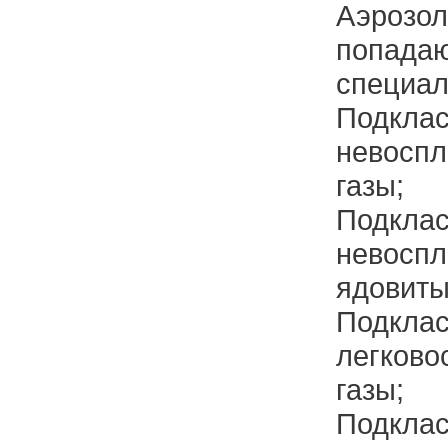
Аэрозо
попада
специал
Подк
невосп
газы;
Подк
невосп
ядовиты
Подк
легков
газы;
Подк