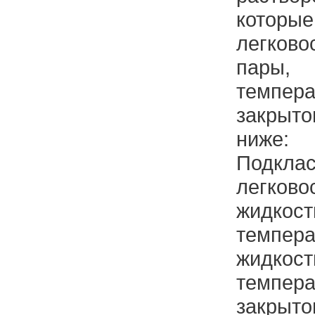
кото
легков
пар
темпер
закрыто
ниже:
Подк
легков
жидко
темпер
жидко
темпер
закрыто