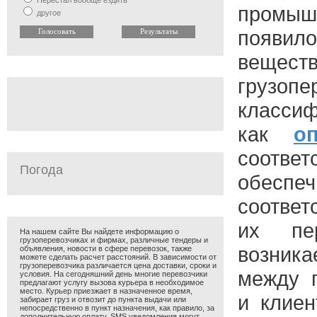
Перестал вообще ездить
промыш
другое
появил
веще
грузопе
классиф
как
о
соответ
Погода
обеспеч
соотве
их пер
На нашем сайте Вы найдете информацию о
грузоперевозчиках и фирмах, различные тендеры и
возник
объявления, новости в сфере перевозок, также
можете сделать расчет расстояний. В зависимости от
грузоперевозчика различается цена доставки, сроки и
между г
условия. На сегодняшний день многие перевозчики
предлагают услугу вызова курьера в необходимое
место. Курьер приезжает в назначенное время,
и клиен
забирает груз и отвозит до пункта выдачи или
непосредственно в пункт назначения, как правило, за
дополнительную оплату. SMS уведомления могут