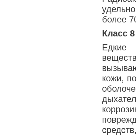
удель
более 70
Класс 8
Едкие
вещес
вызыв
кожи, п
обол
дыхат
корро
поврежд
средст