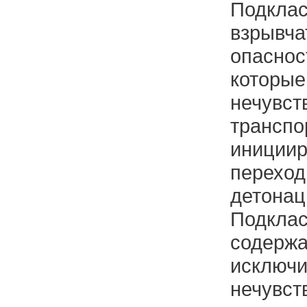
Подк
взрывч
опаснос
котор
нечувст
транспо
иници
перех
детонац
Подкла
содерж
исключи
нечув