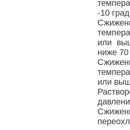
темпера
-10 град
Сжижен
темпера
или выш
ниже 70 
Сжижен
темпера
или выш
Раст
давлени
Сжижен
переохл