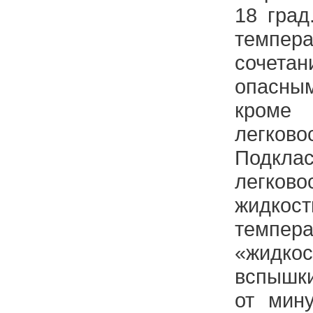
18 град
темпер
сочет
опасн
кроме
легково
Подк
легков
жидко
темпе
«жидкос
вспышки
от мин