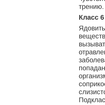
трению.
Класс 6
Ядовит
вещес
вызы
отра
забо
попа
орган
соприко
слизист
Подкла