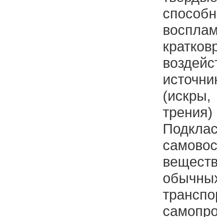
спос
воспл
кратков
возде
источни
(искр
трения) 
Подк
самово
вещес
обыч
трансп
самопро