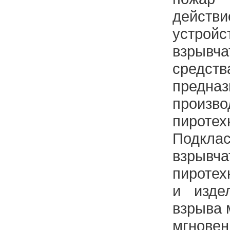
дейст
устрой
взрывч
средс
предн
произво
пиротех
Подк
взр
пиротех
и изде
взрыва 
мгновен