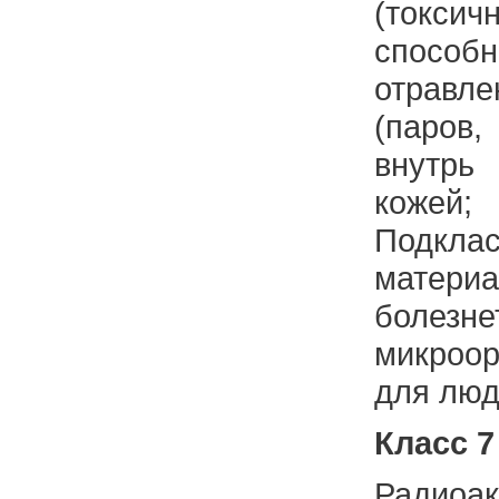
(токси
спосо
отравл
(паров,
внутрь
кожей;
Подклас
матери
болезне
микроо
для люд
Класс 7
Радиоак