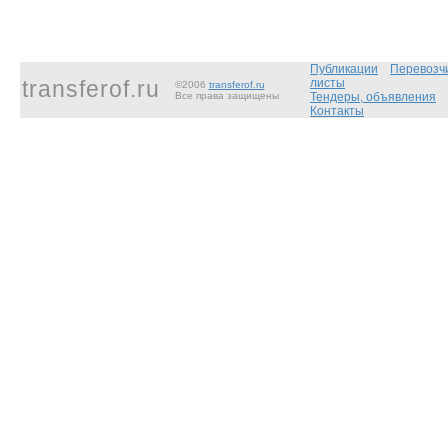
Публикации
Перевозч
transferof.ru
листы
©2006
transferof.ru
Все права защищены
Тендеры, объявления
Контакты