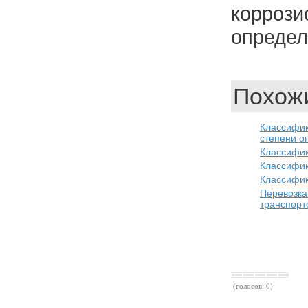
корро
определ
Похожи
Классифи
степени оп
Классифик
Классифик
Классифик
Перевоз
транспорт
(голосов: 0)