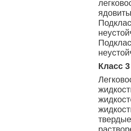
легков
ядовиты
Подклас
неустой
Подклас
неустой
Класс 3
Легков
жидк
жидко
жидко
тверд
раство