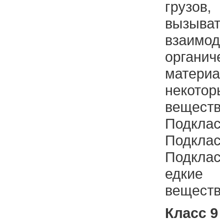
грузов
вызыв
взаи
органич
мате
некото
веществ
Подклас
Подклас
Подкла
едкие
веществ
Класс 9