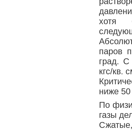
раст
давлен
хотя 
следующ
Абсол
паров п
град. C
кгс/кв. 
Критич
ниже 50 
По физи
газы де
Сжаты