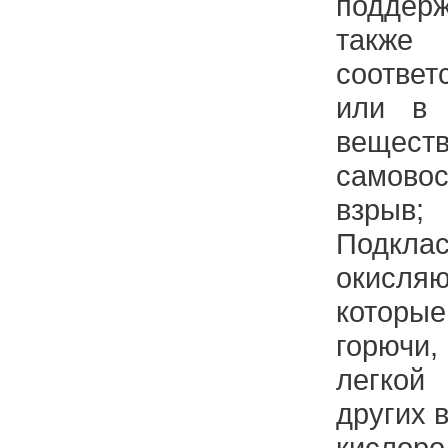
поддер
такж
соответ
или в 
вещес
самов
взрыв;
Подк
окисл
которы
горючи
легкой
других 
кислоро