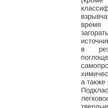
класси
взрывча
время 
загора
источни
в рез
погло
самопр
химиче
а также
Подк
легков
тверд