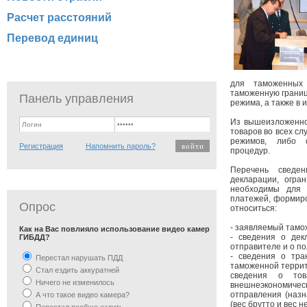
Расчет расстояний
Перевод единиц
для таможенных
таможенную границ
Панель управления
режима, а также в 
Из вышеизложенно
товаров во всех с
режимов, либо 
Регистрация
Напомнить пароль?
процедур.
Перечень сведе
декларации, огра
необходимы для 
платежей, формиро
Опрос
относиться:
- заявляемый тамо
Как на Вас повлияло использование видео камер
- сведения о дек
ГИБДД?
отправителе и о по
- сведения о тра
Перестал нарушать ПДД
таможенной террит
Стал ездить аккуратней
сведения о тов
Ничего не изменилось
внешнеэкономиче
отправления (назн
А что такое видео камера?
(вес брутто и вес 