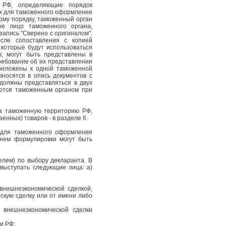
 РФ, определяющие порядок
ых для таможенного оформления
ому порядку, таможенный орган
ое лицо таможенного органа,
апись "Сверено с оригиналом",
сле сопоставления с копией
которые будут использоваться
, могут быть представлены в
ребование об их представлении
риложены к одной таможенной
носятся в опись документов с
должны представляться в двух
уется таможенным органом при
на таможенную территорию РФ,
нных) товаров - в разделе II.
 для таможенного оформления
 нем формулировки могут быть
лем) по выбору декларанта. В
выступать следующие лица: а)
внешнеэкономической сделкой,
скую сделку или от имени либо
 внешнеэкономической сделки
и РФ;