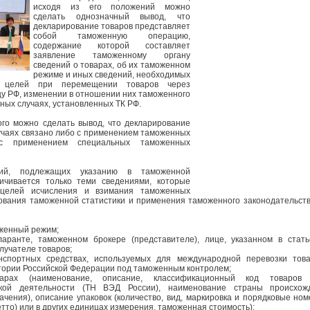
исходя из его положений можно
сделать однозначный вывод, что
декларирование товаров представляет
собой таможенную операцию,
содержание которой составляет
заявление таможенному органу
сведений о товарах, об их таможенном
режиме и иных сведений, необходимых
 целей при перемещении товаров через
у РФ, изменении в отношении них таможенного
иных случаях, установленных ТК РФ.
го можно сделать вывод, что декларирование
лучаях связано либо с применением таможенных
с применением специальных таможенных
ний, подлежащих указанию в таможенной
ничивается только теми сведениями, которые
целей исчисления и взимания таможенных
вания таможенной статистики и применения таможенного законодательств
женный режим;
ларанте, таможенном брокере (представителе), лице, указанном в стат
лучателе товаров;
нспортных средствах, используемых для международной перевозки това
ории Российской Федерации под таможенным контролем;
арах (наименование, описание, классификационный код товаров
ской деятельности (ТН ВЭД России), наименование страны происхож
ачения), описание упаковок (количество, вид, маркировка и порядковые ном
нетто) или в других единицах измерения, таможенная стоимость);