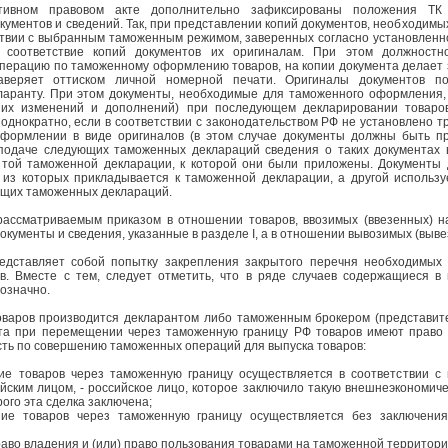
ивном правовом акте дополнительно зафиксированы положения ТК
кументов и сведений. Так, при представлении копий документов, необходим
ствии с выбранным таможенным режимом, заверенных согласно установленн
 соответствие копий документов их оригиналам. При этом должностн
ерацию по таможенному оформлению товаров, на копии документа делает з
аверяет оттиском личной номерной печати. Оригиналы документов по
аранту. При этом документы, необходимые для таможенного оформления, 
них изменений и дополнений) при последующем декларировании товаров
однократно, если в соответствии с законодательством РФ не установлено т
формлении в виде оригиналов (в этом случае документы должны быть п
подаче следующих таможенных деклараций сведения о таких документах в
 той таможенной декларации, к которой они были приложены. Документы 
 из которых прикладывается к таможенной декларации, а другой использ
ющих таможенных деклараций.
 рассматриваемым приказом в отношении товаров, ввозимых (ввезенных) 
кументы и сведения, указанные в разделе I, а в отношении вывозимых (вывезе
едставляет собой попытку закрепления закрытого перечня необходимых
в. Вместе с тем, следует отметить, что в ряде случаев содержащиеся в
означно.
варов производится декларантом либо таможенным брокером (представите
нта при перемещении через таможенную границу РФ товаров имеют право 
ть по совершению таможенных операций для выпуска товаров:
ие товаров через таможенную границу осуществляется в соответствии с 
йским лицом, - российское лицо, которое заключило такую внешнеэкономиче
ого эта сделка заключена;
ие товаров через таможенную границу осуществляется без заключения
раво владения и (или) право пользования товарами на таможенной территори