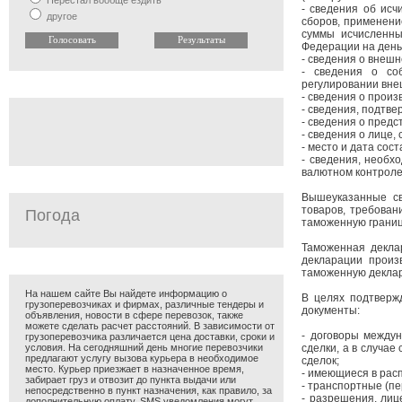
Перестал вообще ездить
- сведения об ис
другое
сборов, применени
суммы исчисленны
Федерации на день
- сведения о внешн
- сведения о со
регулировании вне
- сведения о произ
- сведения, подтв
- сведения о пред
- сведения о лице
- место и дата со
- сведения, необх
валютном контроле
Вышеуказанные св
товаров, требован
Погода
таможенную границ
Таможенная декла
декларации произ
таможенную деклар
На нашем сайте Вы найдете информацию о
В целях подтверж
грузоперевозчиках и фирмах, различные тендеры и
документы:
объявления, новости в сфере перевозок, также
можете сделать расчет расстояний. В зависимости от
- договоры между
грузоперевозчика различается цена доставки, сроки и
условия. На сегодняшний день многие перевозчики
сделки, а в случа
предлагают услугу вызова курьера в необходимое
сделок;
место. Курьер приезжает в назначенное время,
- имеющиеся в рас
забирает груз и отвозит до пункта выдачи или
- транспортные (п
непосредственно в пункт назначения, как правило, за
- разрешения, лиц
дополнительную оплату. SMS уведомления могут