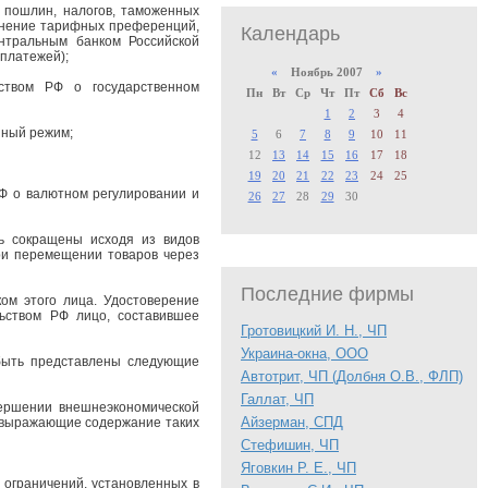
 пошлин, налогов, таможенных
менение тарифных преференций,
Календарь
нтральным банком Российской
платежей);
«
Ноябрь 2007
»
ьством РФ о государственном
Пн
Вт
Ср
Чт
Пт
Сб
Вс
1
2
3
4
нный режим;
5
6
7
8
9
10
11
12
13
14
15
16
17
18
19
20
21
22
23
24
25
РФ о валютном регулировании и
26
27
28
29
30
ь сокращены исходя из видов
ри перемещении товаров через
Последние фирмы
ом этого лица. Удостоверение
льством РФ лицо, составившее
Гротовицкий И. Н., ЧП
Украина-окна, ООО
быть представлены следующие
Автотрит, ЧП (Долбня О.В., ФЛП)
Галлат, ЧП
вершении внешнеэкономической
Айзерман, СПД
, выражающие содержание таких
Стефишин, ЧП
Яговкин Р. Е., ЧП
 ограничений, установленных в