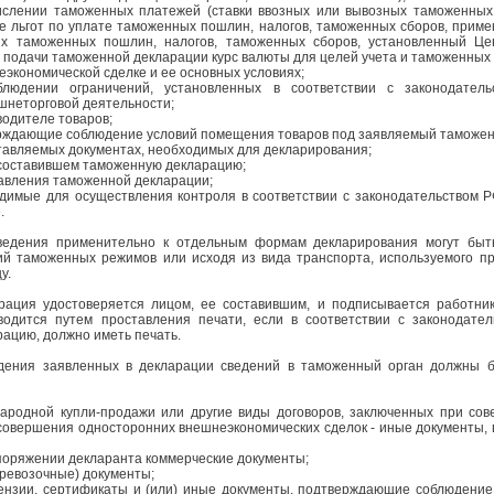
числении таможенных платежей (ставки ввозных или вывозных таможенных
е льгот по уплате таможенных пошлин, налогов, таможенных сборов, при
х таможенных пошлин, налогов, таможенных сборов, установленный Це
 подачи таможенной декларации курс валюты для целей учета и таможенных 
еэкономической сделке и ее основных условиях;
блюдении ограничений, установленных в соответствии с законодател
шнеторговой деятельности;
водителе товаров;
ерждающие соблюдение условий помещения товаров под заявляемый таможе
ставляемых документах, необходимых для декларирования;
, составившем таможенную декларацию;
ставления таможенной декларации;
одимые для осуществления контроля в соответствии с законодательством 
.
едения применительно к отдельным формам декларирования могут быт
ий таможенных режимов или исходя из вида транспорта, используемого п
у.
рация удостоверяется лицом, ее составившим, и подписывается работник
водится путем проставления печати, если в соответствии с законодате
ацию, должно иметь печать.
дения заявленных в декларации сведений в таможенный орган должны 
народной купли-продажи или другие виды договоров, заключенных при со
е совершения односторонних внешнеэкономических сделок - иные документы
поряжении декларанта коммерческие документы;
еревозочные) документы;
ензии, сертификаты и (или) иные документы, подтверждающие соблюдение