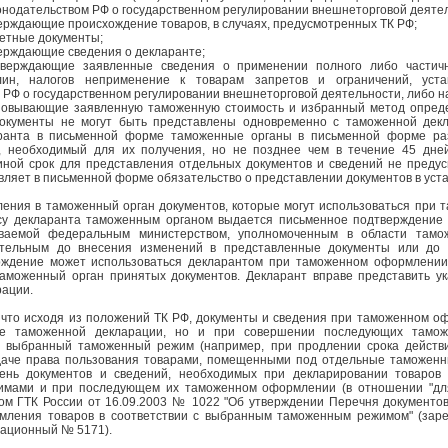
конодательством РФ о государственном регулировании внешнеторговой деяте
верждающие происхождение товаров, в случаях, предусмотренных ТК РФ;
четные документы;
верждающие сведения о декларанте;
тверждающие заявленные сведения о применении полного либо частич
ин, налогов неприменение к товарам запретов и ограничений, уста
 РФ о государственном регулировании внешнеторговой деятельности, либо н
сновывающие заявленную таможенную стоимость и избранный метод опред
окументы не могут быть представлены одновременно с таможенной декл
ранта в письменной форме таможенные органы в письменной форме ра
к, необходимый для их получения, но не позднее чем в течение 45 дн
иной срок для представления отдельных документов и сведений не преду
вляет в письменной форме обязательство о представлении документов в уст
ления в таможенный орган документов, которые могут использоваться при
осу декларанта таможенным органом выдается письменное подтверждение 
иваемой федеральным министерством, уполномоченным в области тамо
ительным до внесения изменений в представленные документы или до и
рждение может использоваться декларантом при таможенном оформлении
таможенный орган принятых документов. Декларант вправе представить у
рации.
 что исходя из положений ТК РФ, документы и сведения при таможенном 
че таможенной декларации, но и при совершении последующих тамож
выбранный таможенный режим (например, при продлении срока действи
аче права пользования товарами, помещенными под отдельные таможенные
ень документов и сведений, необходимых при декларировании товаров 
мами и при последующем их таможенном оформлении (в отношении "дл
ом ГТК России от 16.09.2003 № 1022 "Об утверждении Перечня документо
мления товаров в соответствии с выбранным таможенным режимом" (зар
рационный № 5171).