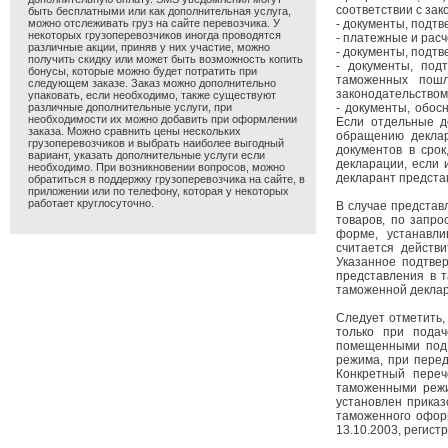
соответствии с за
быть бесплатными или как дополнительная услуга,
можно отслеживать груз на сайте перевозчика. У
- документы, подт
некоторых грузоперевозчиков иногда проводятся
- платежные и рас
различные акции, приняв у них участие, можно
- документы, подт
получить скидку или может быть возможность копить
- документы, под
бонусы, которые можно будет потратить при
таможенных пошл
следующем заказе. Заказ можно дополнительно
законодательством
упаковать, если необходимо, также существуют
различные дополнительные услуги, при
- документы, обо
необходимости их можно добавить при оформлении
Если отдельные д
заказа. Можно сравнить цены нескольких
обращению декла
грузоперевозчиков и выбрать наиболее выгодный
документов в сро
вариант, указать дополнительные услуги если
декларации, если 
необходимо. При возникновении вопросов, можно
декларант предста
обратиться в поддержку грузоперевозчика на сайте, в
приложении или по телефону, которая у некоторых
работает круглосуточно.
В случае представ
товаров, по запр
форме, устанавл
считается действ
Указанное подтве
представления в 
таможенной декла
Следует отметить,
только при пода
помещенными под 
режима, при перед
Конкретный переч
таможенными режи
установлен приказ
таможенного офор
13.10.2003, регист