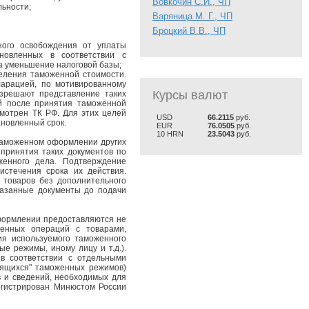
Вовкочин С.И., ЧП
льности;
Варяница М. Г., ЧП
Броцкий В.В., ЧП
ного освобождения от уплаты
новленных в соответствии с
а уменьшение налоговой базы;
еления таможенной стоимости.
арацией, по мотивированному
Курсы валют
зрешают представление таких
ей после принятия таможенной
смотрен ТК РФ. Для этих целей
USD
66.2115
руб.
ановленный срок.
EUR
76.0505
руб.
10 HRN
23.5043
руб.
 таможенном оформлении других
принятия таких документов по
женного дела. Подтверждение
стечения срока их действия.
 товаров без дополнительного
казанные документы до подачи
оформлении предоставляются не
енных операций с товарами,
я используемого таможенного
 режимы, иному лицу и т.д.).
в соответствии с отдельными
ящихся" таможенных режимов)
в и сведений, необходимых для
егистрирован Минюстом России