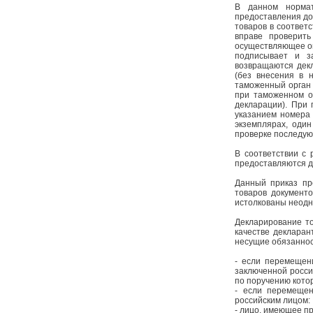
В данном нормат
предоставления до
товаров в соответ
вправе проверить
осуществляющее оп
подписывает и з
возвращаются декл
(без внесения в 
таможенный орган 
при таможенном о
декларации). При 
указанием номера
экземплярах, один
проверке последу
В соответствии с
предоставляются до
Данный приказ пр
товаров документо
истолкованы неодн
Декларирование то
качестве деклара
несущие обязаннос
- если перемещен
заключенной росси
по поручению котор
- если перемещен
российским лицом:
- лицо, имеющее п