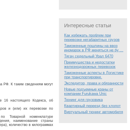
Интересные статьи
Как избежать проблем при
перевозке негабаритных грузов
Таможенные пошлины на ввоз
иномарок в РФ меняться не бу ...
Тягач седельный Урал 6470
Преимущества и недостатки
железнодорожных перевозок
Таможенные аспекты в Логистике
при транспортировке.
Экспедитор, права и обязанности
а РФ. К таким сведениям могут
Новые подъемные краны от
компании Furukawa Unic
Тюнинг для грузовика
ье 16 настоящего Кодекса, об
Квартирный переезд без хлопот
ров и (или) их перевозки по
Виртуальный тюнинг автомобиля
 по Товарной номенклатуре
дения, наименование страны
ера), количество в килограммах