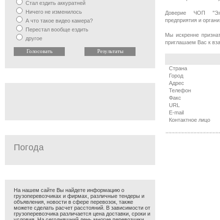
Стал ездить аккуратней
Ничего не изменилось
Доверие ЧОП "Эл
предприятия и органи
А что такое видео камера?
Перестал вообще ездить
Мы искренне призна
другое
приглашаем Вас к вз
Страна
Город
Адрес
Телефон
Факс
URL
E-mail
Контактное лицо
{uu}
Погода
На нашем сайте Вы найдете информацию о
грузоперевозчиках и фирмах, различные тендеры и
объявления, новости в сфере перевозок, также
можете сделать расчет расстояний. В зависимости от
грузоперевозчика различается цена доставки, сроки и
условия. На сегодняшний день многие перевозчики