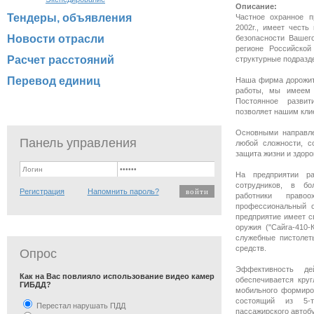
Описание:
Тендеры, объявления
Частное охранное п
2002г., имеет чест
Новости отрасли
безопасности Вашег
регионе Российско
Расчет расстояний
структурные подразд
Перевод единиц
Наша фирма дорожит
работы, мы имеем
Постоянное разви
позволяет нашим кли
Основными направле
Панель управления
любой сложности, с
защита жизни и здоро
На предприятии ра
сотрудников, в б
Регистрация
Напомнить пароль?
работники право
профессиональный о
предприятие имеет с
оружия ("Сайга-410-К
служебные пистолет
средств.
Опрос
Эффективность де
Как на Вас повлияло использование видео камер
обеспечивается кру
ГИБДД?
мобильного формиро
состоящий из 5-т
Перестал нарушать ПДД
пассажирского автоб