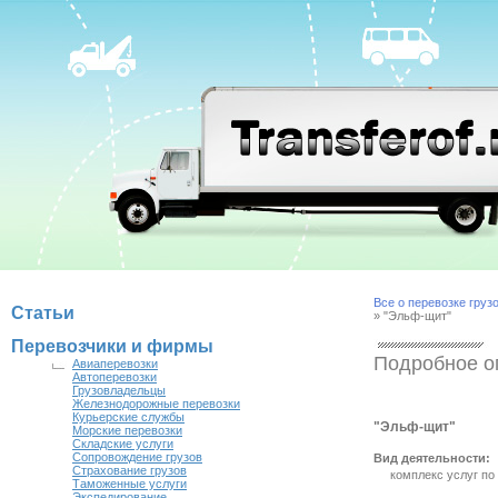
Все о перевозке груз
Статьи
» "Эльф-щит"
Перевозчики и фирмы
Подробное о
Авиаперевозки
Автоперевозки
Грузовладельцы
Железнодорожные перевозки
Курьерские службы
"Эльф-щит"
Морские перевозки
Складские услуги
Сопровождение грузов
Вид деятельности:
Страхование грузов
комплекс услуг по
Таможенные услуги
Экспедирование