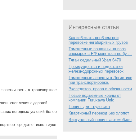
Интересные статьи
Как избежать проблем при
перевозке негабаритных грузов
Таможенные пошлины на ввоз
иномарок в РФ меняться не бу ...
Тягач седельный Урал 6470
Преимущества и недостатки
железнодорожных перевозок
Таможенные аспекты в Логистике
при транспортировке.
Экспедитор, права и обязанности
 эластичность, а транспортное
Новые подъемные краны от
компании Furukawa Unic
епень сцепления с дорогой.
Тюнинг для грузовика
наших погодных условий более
Квартирный переезд без хлопот
Виртуальный тюнинг автомобиля
портное средство используют