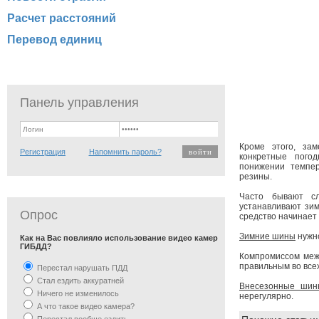
Расчет расстояний
Перевод единиц
Панель управления
Кроме этого, за
Регистрация
Напомнить пароль?
конкретные пого
понижении темпе
резины.
Часто бывают сл
устанавливают зим
Опрос
средство начинает 
Зимние шины
нужно
Как на Вас повлияло использование видео камер
ГИБДД?
Компромиссом межд
правильным во всех
Перестал нарушать ПДД
Стал ездить аккуратней
Внесезонные шин
Ничего не изменилось
нерегулярно.
А что такое видео камера?