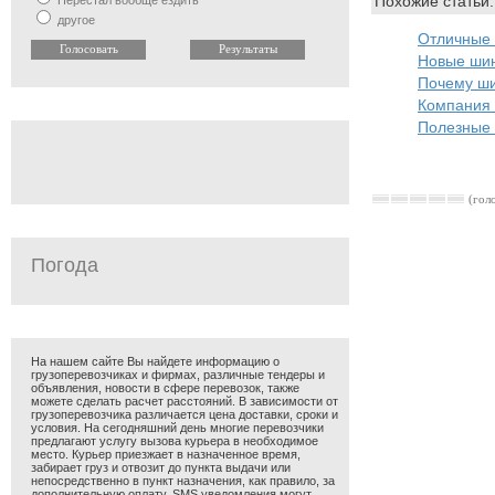
Похожие статьи:
Перестал вообще ездить
другое
Отличные 
Новые шин
Почему ши
Компания 
Полезные 
(голо
Погода
На нашем сайте Вы найдете информацию о
грузоперевозчиках и фирмах, различные тендеры и
объявления, новости в сфере перевозок, также
можете сделать расчет расстояний. В зависимости от
грузоперевозчика различается цена доставки, сроки и
условия. На сегодняшний день многие перевозчики
предлагают услугу вызова курьера в необходимое
место. Курьер приезжает в назначенное время,
забирает груз и отвозит до пункта выдачи или
непосредственно в пункт назначения, как правило, за
дополнительную оплату. SMS уведомления могут