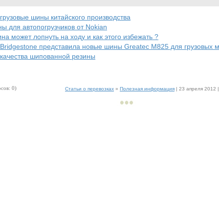
грузовые шины китайского производства
ы для автопогрузчиков от Nokian
на может лопнуть на ходу и как этого избежать ?
Bridgestone представила новые шины Greatec M825 для грузовых 
качества шипованной резины
сов: 0)
Статьи о перевозках
»
Полезная информация
| 23 апреля 2012 