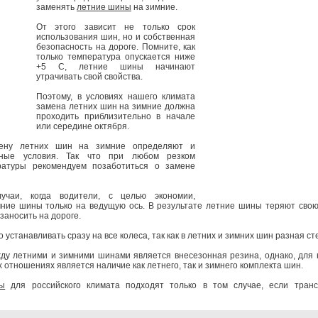
заменять
летние шины
на зимние.
От этого зависит не только срок
использования шин, но и собственная
безопасность на дороге. Помните, как
только температура опускается ниже
+5 С, летние шины начинают
утрачивать свой свойства.
Поэтому, в условиях нашего климата
замена летних шин на зимние должна
проходить приблизительно в начале
или середине октября.
мену летних шин на зимние определяют и
дные условия. Так что при любом резком
ратуры рекомендуем позаботиться о замене
учаи, когда водители, с целью экономии,
ние шины только на ведущую ось. В результате летние шины теряют свою
заносить на дороге.
 устанавливать сразу на все колеса, так как в летних и зимних шин разная ст
у летними и зимними шинами является внесезонная резина, однако, для 
 отношениях является наличие как летнего, так и зимнего комплекта шин.
ы
для российского климата подходят только в том случае, если транс