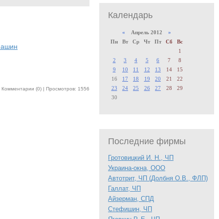
Календарь
«
Апрель 2012
»
Пн
Вт
Ср
Чт
Пт
Сб
Вс
машин
1
2
3
4
5
6
7
8
9
10
11
12
13
14
15
16
17
18
19
20
21
22
23
24
25
26
27
28
29
|
Комментарии (0) |
Просмотров: 1556
30
Последние фирмы
Гротовицкий И. Н., ЧП
Украина-окна, ООО
Автотрит, ЧП (Долбня О.В., ФЛП)
Галлат, ЧП
Айзерман, СПД
Стефишин, ЧП