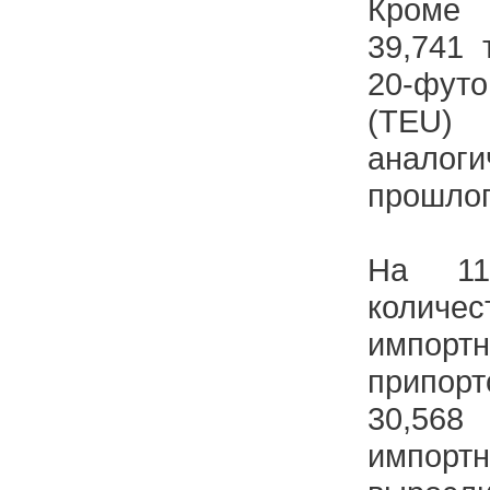
Кроме 
39,741 
20-фут
(TEU
анало
прошлог
На 11
количе
импорт
припорт
30,568
импор