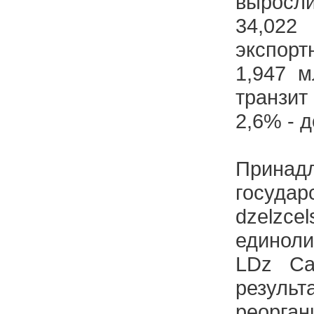
вырос
34,0
экспорт
1,947 м
транзи
2,6% - д
Принад
госуд
dzelz
единол
LDz Ca
рез
реор