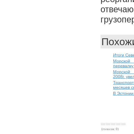
отве
грузопе
Похожи
Итоги Сев
Морской
перевалку
Морской 
2008г. уве
Транспо
месяцев сн
В Эстонии
(голосов: 0)