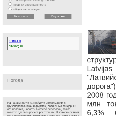
транспортное законодательство
новинки спецтранспорта
общая информация
сливы тг
slivkatg.ru
структ
Latvija
"Латв
Погода
дорога"
2008 го
млн то
На нашем сайте Вы найдете информацию о
грузоперевозчиках и фирмах, различные тендеры и
объявления, новости в сфере перевозок, также
6,3% 
можете сделать расчет расстояний. В зависимости от
грузоперевозчика различается цена доставки, сроки и