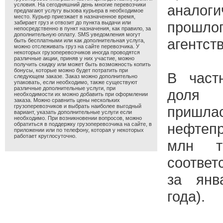
условия. На сегодняшний день многие перевозчики
анало
предлагают услугу вызова курьера в необходимое
место. Курьер приезжает в назначенное время,
прошло
забирает груз и отвозит до пункта выдачи или
непосредственно в пункт назначения, как правило, за
дополнительную оплату. SMS уведомления могут
агентст
быть бесплатными или как дополнительная услуга,
можно отслеживать груз на сайте перевозчика. У
некоторых грузоперевозчиков иногда проводятся
различные акции, приняв у них участие, можно
получить скидку или может быть возможность копить
бонусы, которые можно будет потратить при
В част
следующем заказе. Заказ можно дополнительно
упаковать, если необходимо, также существуют
различные дополнительные услуги, при
доля 
необходимости их можно добавить при оформлении
заказа. Можно сравнить цены нескольких
грузоперевозчиков и выбрать наиболее выгодный
при
вариант, указать дополнительные услуги если
необходимо. При возникновении вопросов, можно
нефтеп
обратиться в поддержку грузоперевозчика на сайте, в
приложении или по телефону, которая у некоторых
работает круглосуточно.
млн то
соответ
за янв
года).