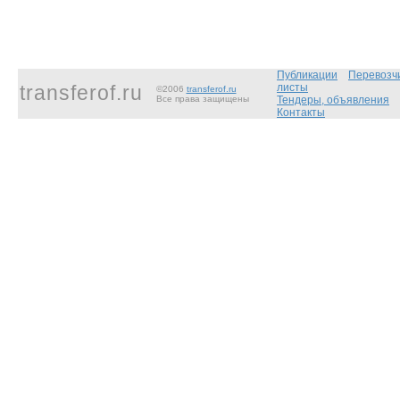
Публикации
Перевозч
transferof.ru
листы
©2006
transferof.ru
Все права защищены
Тендеры, объявления
Контакты