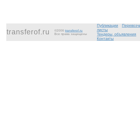
Публикации
Перевозч
transferof.ru
листы
©2006
transferof.ru
Все права защищены
Тендеры, объявления
Контакты