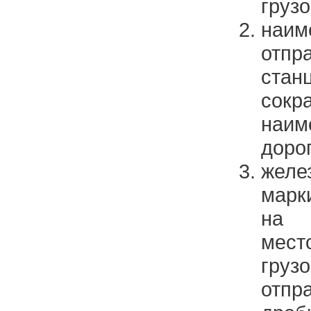
груз
наи
отпр
стан
сокр
наим
доро
желе
марк
на 
мес
гр
отп