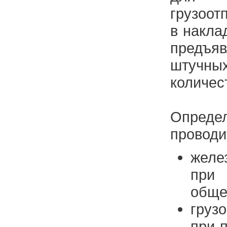
грузоот
в накла
предъя
штучн
количес
Опреде
проводи
желе
при 
обще
груз
при 