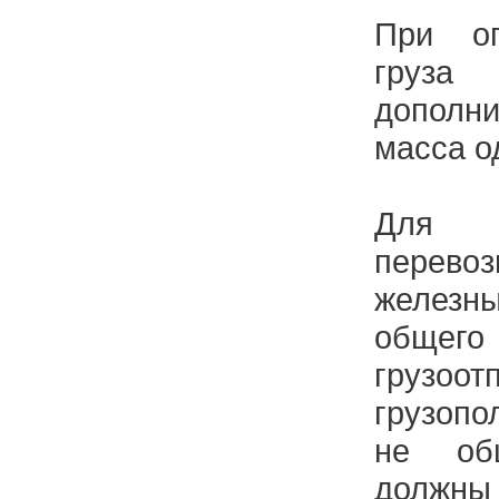
При оп
груза
дополни
масса о
Для 
перев
железн
общег
грузоот
грузоп
не общ
должны