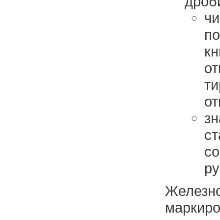
дроб
ч
п
кн
о
т
от
з
с
с
ру
Железн
маркиро