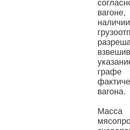
соглас
вагоне
наличи
грузоот
разреш
взвешив
указан
графе
фактич
вагона.
Мас
мясопр