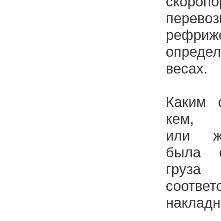
скороп
перево
рефриж
опреде
весах.
Каким 
кем, (
или же
была о
груза
соотве
накладн