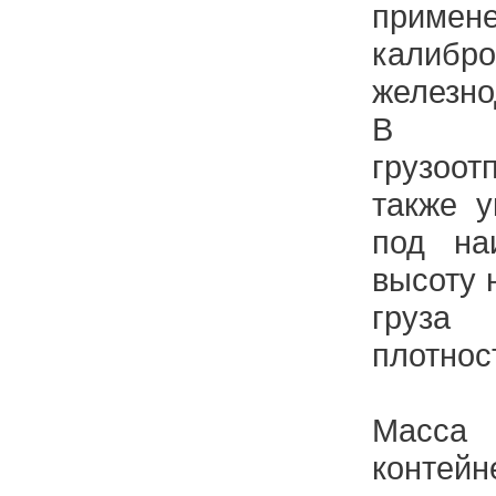
приме
калибро
железн
В э
грузоо
также у
под на
высоту 
груза
плотнос
Масса
контей