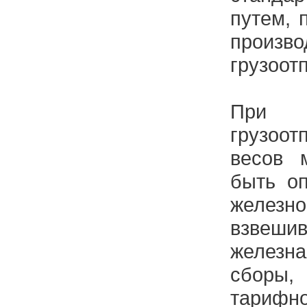
путем, 
произво
грузоот
При 
грузоот
весов 
быть о
желез
взвеш
железн
сборы
тарифно