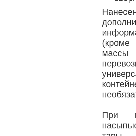
Нанес
допо
информ
(кроме
массы 
пер
универ
контейн
необяза
При п
насыпь
тары