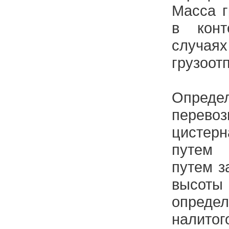
Масса г
в конт
случа
грузоот
Определ
перево
цистер
путем 
путем з
высо
опред
нали