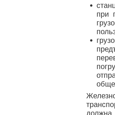
стан
при 
груз
поль
груз
пред
пер
погр
отпр
обще
Железн
трансп
должна