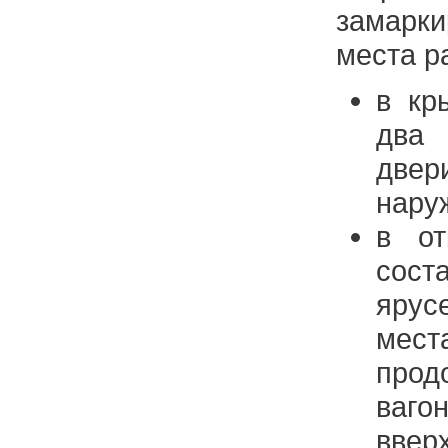
замарк
места р
в кр
два
две
нару
в от
сос
ярус
мес
про
ваг
вверх