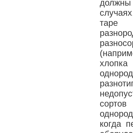
должны
случаях
таре
разн
разно
(напри
хлопк
однор
разноти
недоп
сорт
одноро
когда п