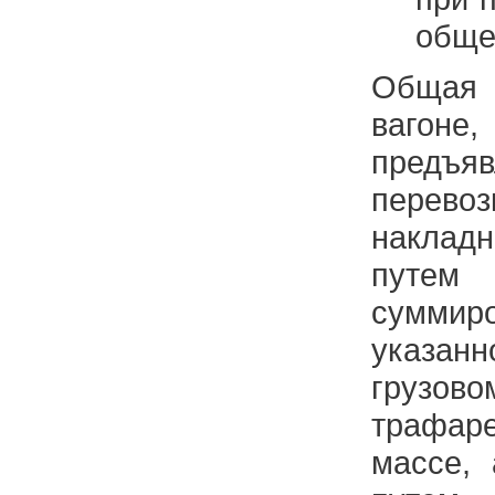
обще
Общая
вагон
пред
перев
наклад
путем 
сумми
указа
грузов
трафаре
массе,