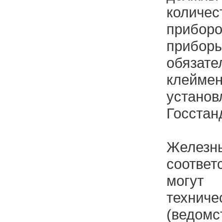
колич
приб
приб
обязат
клейм
установ
Госстан
Желе
соответ
могут
технич
(ведом