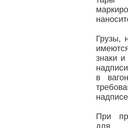
маркир
наносит
Грузы, 
имеютс
знаки и
надписи
в ваго
требов
надписе
При пр
для