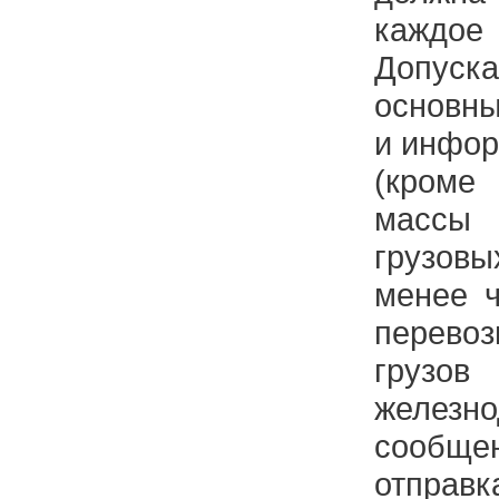
каждое
Допус
основн
и инфо
(кроме
массы 
грузов
менее 
перев
груз
железн
сообще
отправк