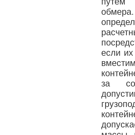
путем
обмера
опреде
расч
посредс
если их
вмест
контейн
за со
допусти
грузопо
контей
допуск
массы 