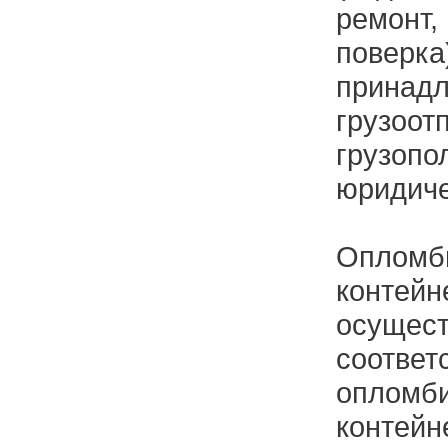
ремон
поверка
принад
грузоот
грузоп
юридиче
Опломб
контейн
осущ
соотве
опломб
контейн