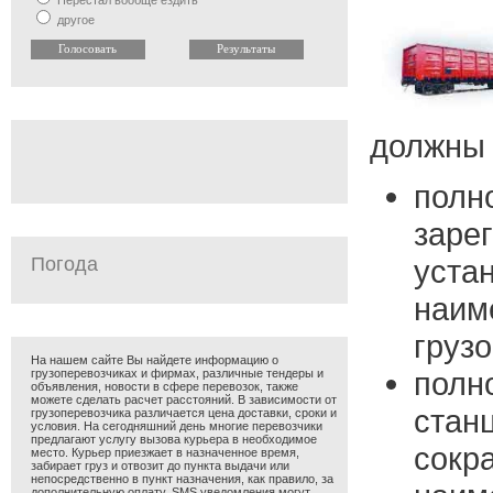
Перестал вообще ездить
другое
должны 
пол
заре
Погода
уста
наим
груз
На нашем сайте Вы найдете информацию о
пол
грузоперевозчиках и фирмах, различные тендеры и
объявления, новости в сфере перевозок, также
можете сделать расчет расстояний. В зависимости от
стан
грузоперевозчика различается цена доставки, сроки и
условия. На сегодняшний день многие перевозчики
предлагают услугу вызова курьера в необходимое
сокр
место. Курьер приезжает в назначенное время,
забирает груз и отвозит до пункта выдачи или
непосредственно в пункт назначения, как правило, за
дополнительную оплату. SMS уведомления могут