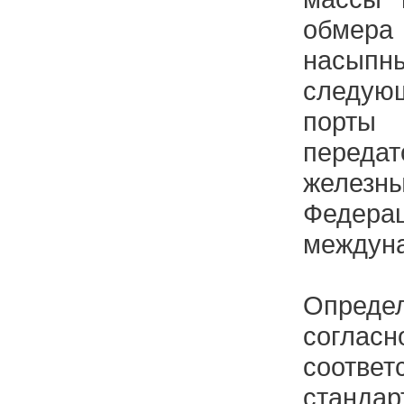
обмер
насы
следую
порты
перед
железны
Федера
междун
Опреде
соглас
соот
станда