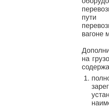
оборудо
перевоз
пути 
перево
вагоне 
Дополн
на груз
содержа
пол
заре
уста
наим