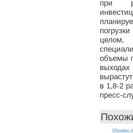
при р
инвести
плани
погрузк
целом
специал
объемы г
выходах
вырастут
в 1,8-2 
пресс-с
Похожи
Объемы гр