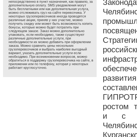
Законод
непосредственно в пункт назначения, как правило, за
дополнительную оплату. SMS уведомления могут
быть бесплатными или как дополнительная услуга,
Челяби
можно отслеживать груз на сайте перевозчика. У
некоторых грузоперевозчиков иногда проводятся
промыш
различные акции, приняв у них участие, можно
получить скидку или может быть возможность копить
бонусы, которые можно будет потратить при
посвя
следующем заказе. Заказ можно дополнительно
упаковать, если необходимо, также существуют
Страт
различные дополнительные услуги, при
необходимости их можно добавить при оформлении
заказа. Можно сравнить цены нескольких
российс
грузоперевозчиков и выбрать наиболее выгодный
вариант, указать дополнительные услуги если
инфрастр
необходимо. При возникновении вопросов, можно
обратиться в поддержку грузоперевозчика на сайте, в
приложении или по телефону, которая у некоторых
обеспеч
работает круглосуточно.
развити
составл
ГИПРОТ
ростом 
и с р
Челябин
Курганс