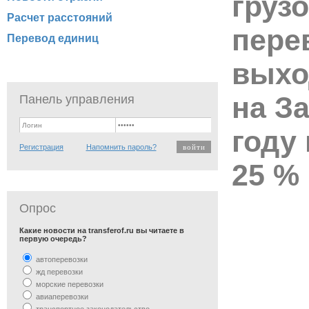
груз
Расчет расстояний
пере
Перевод единиц
выхо
на За
Панель управления
году
Регистрация
Напомнить пароль?
25 %
Опрос
Какие новости на transferof.ru вы читаете в
первую очередь?
автоперевозки
жд перевозки
морские перевозки
авиаперевозки