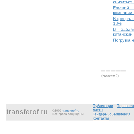
снизиться
Евгений 
компании 
В феврале
18%
В Забайк
китайский
Погрузка 
(голосов: 0)
Публикации
Перевозч
transferof.ru
листы
©2006
transferof.ru
Все права защищены
Тендеры, объявления
Контакты