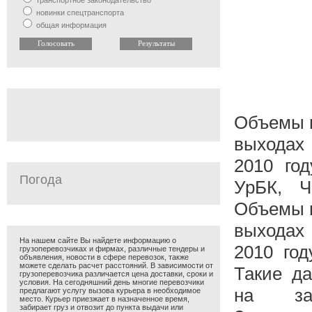
транспортное законодательство
новинки спецтранспорта
общая информация
Объемы г
выходах
2010 го
Погода
УрБК, Ч
Объемы г
выходах
На нашем сайте Вы найдете информацию о
2010 го
грузоперевозчиках и фирмах, различные тендеры и
объявления, новости в сфере перевозок, также
можете сделать расчет расстояний. В зависимости от
Такие д
грузоперевозчика различается цена доставки, сроки и
условия. На сегодняшний день многие перевозчики
на зас
предлагают услугу вызова курьера в необходимое
место. Курьер приезжает в назначенное время,
забирает груз и отвозит до пункта выдачи или