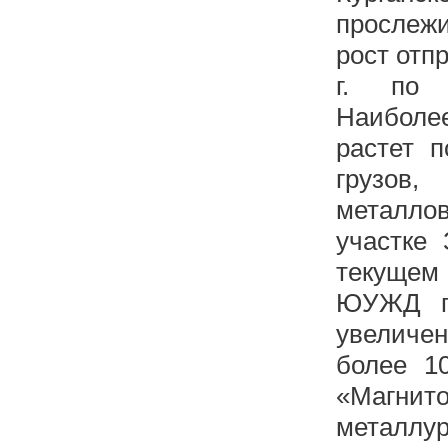
прослеж
рост отп
г. по 
Наиболе
растет п
грузов
металло
участке 
текущем
ЮУЖД по
увеличе
более 1
«Магнито
металлу